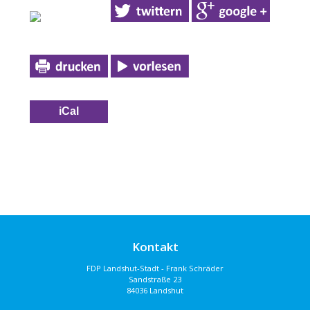
iCal
Kontakt
FDP Landshut-Stadt - Frank Schräder
Sandstraße 23
84036 Landshut