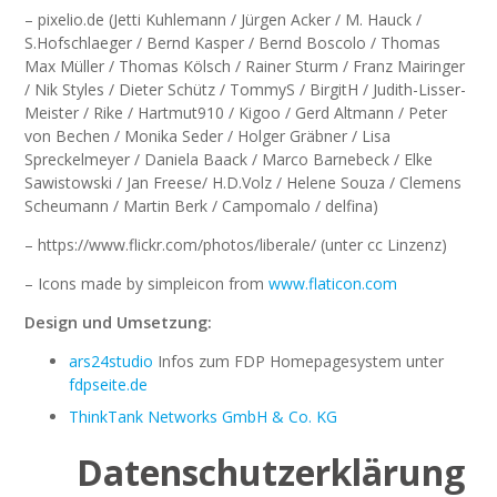
– pixelio.de (Jetti Kuhlemann / Jürgen Acker / M. Hauck /
S.Hofschlaeger / Bernd Kasper / Bernd Boscolo / Thomas
Max Müller / Thomas Kölsch / Rainer Sturm / Franz Mairinger
/ Nik Styles / Dieter Schütz / TommyS / BirgitH / Judith-Lisser-
Meister / Rike / Hartmut910 / Kigoo / Gerd Altmann / Peter
von Bechen / Monika Seder / Holger Gräbner / Lisa
Spreckelmeyer / Daniela Baack / Marco Barnebeck / Elke
Sawistowski / Jan Freese/ H.D.Volz / Helene Souza / Clemens
Scheumann / Martin Berk / Campomalo / delfina)
– https://www.flickr.com/photos/liberale/ (unter cc Linzenz)
– Icons made by simpleicon from
www.flaticon.com
Design und Umsetzung:
ars24studio
Infos zum FDP Homepagesystem unter
fdpseite.de
ThinkTank Networks GmbH & Co. KG
Datenschutzerklärung