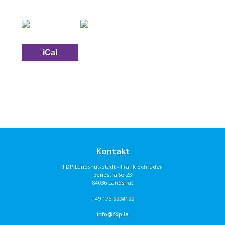
iCal
Kontakt
FDP Landshut-Stadt - Frank Schräder
Sandstraße 23
84036 Landshut
+49 173 9994199
info@fdp.la