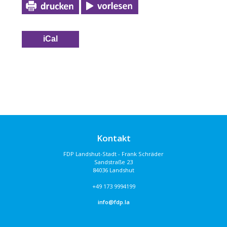
iCal
Kontakt
FDP Landshut-Stadt - Frank Schräder
Sandstraße 23
84036 Landshut
+49 173 9994199
info@fdp.la