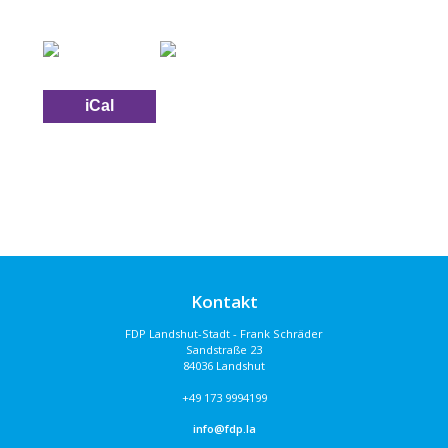
iCal
Kontakt
FDP Landshut-Stadt - Frank Schräder
Sandstraße 23
84036 Landshut
+49 173 9994199
info@fdp.la