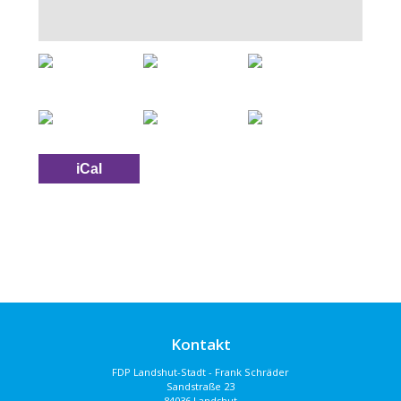
iCal
Kontakt
FDP Landshut-Stadt - Frank Schräder
Sandstraße 23
84036 Landshut