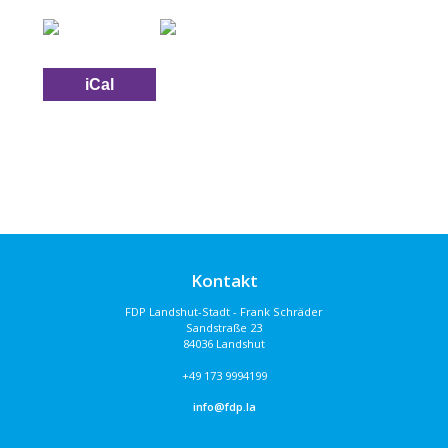
iCal
Kontakt
FDP Landshut-Stadt - Frank Schräder
Sandstraße 23
84036 Landshut
+49 173 9994199
info@fdp.la