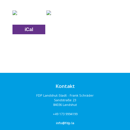
iCal
Kontakt
FDP Landshut-Stadt - Frank Schräder
Sandstraße 23
84036 Landshut
+49 173 9994199
info@fdp.la