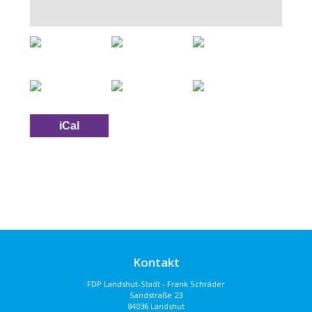
iCal
Kontakt
FDP Landshut-Stadt - Frank Schräder
Sandstraße 23
84036 Landshut