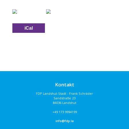
iCal
Kontakt
FDP Landshut-Stadt - Frank Schräder
Sandstraße 23
84036 Landshut
+49 173 9994199
info@fdp.la