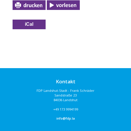
iCal
Kontakt
FDP Landshut-Stadt - Frank Schräder
Sandstraße 23
84036 Landshut
+49 173 9994199
info@fdp.la