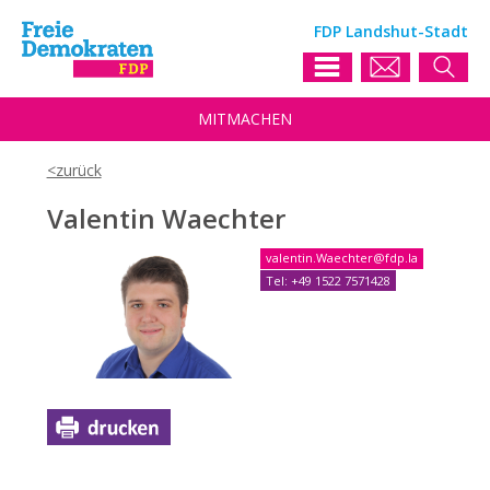
FDP Landshut-Stadt
MIT
MACHEN
Valentin Waechter
valentin.Waechter@fdp.la
Tel: +49 1522 7571428