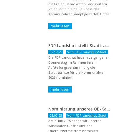
die Freien Demokraten Landshut am
22.Januar in die heiße Phase des
Kommunalwahlkampf gestartet. Unter
dem Titel ...
FDP Landshut stellt Stadtratsliste für 2026 auf – OB-Kandidat Jürgen Wachter betont Gestaltungsanspruch und liberale Zukunftsvision
02.12.25
Von: FDP Landshut-Stadt
Die FDP Landshut hat am vergangenen
Donnerstag im Rahmen ihrer
Aufstellungsversammlung die
Stadtratsliste für die Kommunalwahl
2026 nominiert.
Nominierung unseres OB-Kandidaten
23.07.25
Von: FDP Landshut-Stadt
Am 3. Juli 2025 haben wir unseren
Kandidaten für das Amt des
Oberbürgermeisters nominiert: