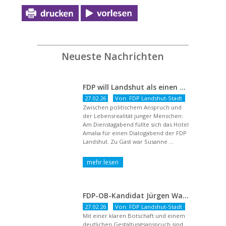
Neueste Nachrichten
FDP will Landshut als einen echten Chancenort gestalten
27.02.26
Von: FDP Landshut-Stadt
Zwischen politischem Anspruch und
der Lebensrealität junger Menschen:
Am Dienstagabend füllte sich das Hotel
Amalia für einen Dialogabend der FDP
Landshut. Zu Gast war Susanne ...
FDP-OB-Kandidat Jürgen Wachter: „Politik auf Pump ist unsozial“
27.02.26
Von: FDP Landshut-Stadt
Mit einer klaren Botschaft und einem
deutlichen Gestaltungsanspruch sind