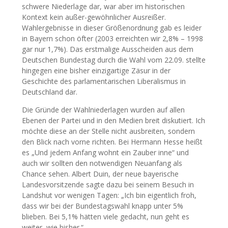
schwere Niederlage dar, war aber im historischen
Kontext kein außer-gewöhnlicher Ausreißer.
Wahlergebnisse in dieser Größenordnung gab es leider
in Bayern schon öfter (2003 erreichten wir 2,8% – 1998
gar nur 1,7%). Das erstmalige Ausscheiden aus dem
Deutschen Bundestag durch die Wahl vom 22.09. stellte
hingegen eine bisher einzigartige Zäsur in der
Geschichte des parlamentarischen Liberalismus in
Deutschland dar.
Die Gründe der Wahlniederlagen wurden auf allen
Ebenen der Partei und in den Medien breit diskutiert. Ich
möchte diese an der Stelle nicht ausbreiten, sondern
den Blick nach vorne richten. Bei Hermann Hesse heißt
es „Und jedem Anfang wohnt ein Zauber inne“ und
auch wir sollten den notwendigen Neuanfang als
Chance sehen. Albert Duin, der neue bayerische
Landesvorsitzende sagte dazu bei seinem Besuch in
Landshut vor wenigen Tagen: „Ich bin eigentlich froh,
dass wir bei der Bundestagswahl knapp unter 5%
blieben. Bei 5,1% hätten viele gedacht, nun geht es
weiter, wie bisher.“