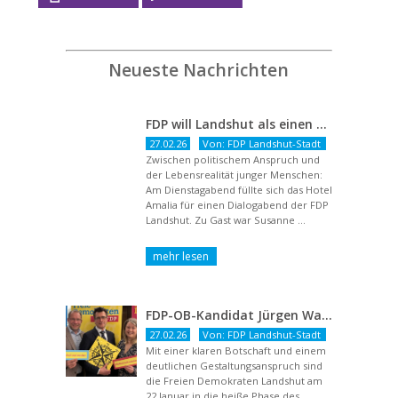
Neueste Nachrichten
FDP will Landshut als einen echten Chancenort gestalten
27.02.26
Von: FDP Landshut-Stadt
Zwischen politischem Anspruch und
der Lebensrealität junger Menschen:
Am Dienstagabend füllte sich das Hotel
Amalia für einen Dialogabend der FDP
Landshut. Zu Gast war Susanne ...
FDP-OB-Kandidat Jürgen Wachter: „Politik auf Pump ist unsozial“
27.02.26
Von: FDP Landshut-Stadt
Mit einer klaren Botschaft und einem
deutlichen Gestaltungsanspruch sind
die Freien Demokraten Landshut am
22.Januar in die heiße Phase des