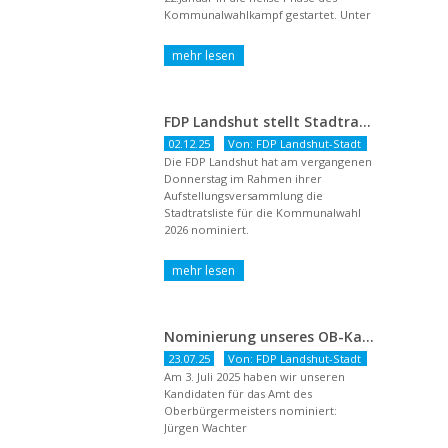
Kommunalwahlkampf gestartet. Unter
dem Titel ...
FDP Landshut stellt Stadtratsliste für 2026 auf – OB-Kandidat Jürgen Wachter betont Gestaltungsanspruch und liberale Zukunftsvision
02.12.25
Von: FDP Landshut-Stadt
Die FDP Landshut hat am vergangenen
Donnerstag im Rahmen ihrer
Aufstellungsversammlung die
Stadtratsliste für die Kommunalwahl
2026 nominiert.
Nominierung unseres OB-Kandidaten
23.07.25
Von: FDP Landshut-Stadt
Am 3. Juli 2025 haben wir unseren
Kandidaten für das Amt des
Oberbürgermeisters nominiert:
Jürgen Wachter