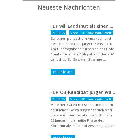
Neueste Nachrichten
FDP will Landshut als einen echten Chancenort gestalten
27.02.26
Von: FDP Landshut-Stadt
Zwischen politischem Anspruch und
der Lebensrealität junger Menschen:
Am Dienstagabend füllte sich das Hotel
Amalia für einen Dialogabend der FDP
Landshut. Zu Gast war Susanne ...
FDP-OB-Kandidat Jürgen Wachter: „Politik auf Pump ist unsozial“
27.02.26
Von: FDP Landshut-Stadt
Mit einer klaren Botschaft und einem
deutlichen Gestaltungsanspruch sind
die Freien Demokraten Landshut am
22.Januar in die heiße Phase des
Kommunalwahlkampf gestartet. Unter
dem Titel ...