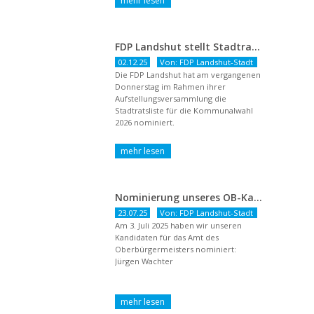
FDP Landshut stellt Stadtratsliste für 2026 auf – OB-Kandidat Jürgen Wachter betont Gestaltungsanspruch und liberale Zukunftsvision
02.12.25
Von: FDP Landshut-Stadt
Die FDP Landshut hat am vergangenen
Donnerstag im Rahmen ihrer
Aufstellungsversammlung die
Stadtratsliste für die Kommunalwahl
2026 nominiert.
Nominierung unseres OB-Kandidaten
23.07.25
Von: FDP Landshut-Stadt
Am 3. Juli 2025 haben wir unseren
Kandidaten für das Amt des
Oberbürgermeisters nominiert:
Jürgen Wachter