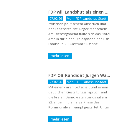
FDP will Landshut als einen echten Chancenort gestalten
27.02.26
Von: FDP Landshut-Stadt
Zwischen politischem Anspruch und
der Lebensrealität junger Menschen:
Am Dienstagabend füllte sich das Hotel
Amalia für einen Dialogabend der FDP
Landshut. Zu Gast war Susanne ...
FDP-OB-Kandidat Jürgen Wachter: „Politik auf Pump ist unsozial“
27.02.26
Von: FDP Landshut-Stadt
Mit einer klaren Botschaft und einem
deutlichen Gestaltungsanspruch sind
die Freien Demokraten Landshut am
22.Januar in die heiße Phase des
Kommunalwahlkampf gestartet. Unter
dem Titel ...