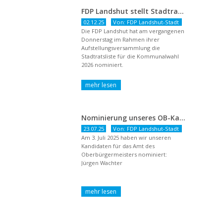
FDP Landshut stellt Stadtratsliste für 2026 auf – OB-Kandidat Jürgen Wachter betont Gestaltungsanspruch und liberale Zukunftsvision
02.12.25
Von: FDP Landshut-Stadt
Die FDP Landshut hat am vergangenen
Donnerstag im Rahmen ihrer
Aufstellungsversammlung die
Stadtratsliste für die Kommunalwahl
2026 nominiert.
Nominierung unseres OB-Kandidaten
23.07.25
Von: FDP Landshut-Stadt
Am 3. Juli 2025 haben wir unseren
Kandidaten für das Amt des
Oberbürgermeisters nominiert:
Jürgen Wachter