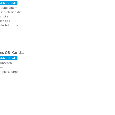
dshut-Stadt
aft und einem
spruch sind die
dshut am
hase des
artet. Unter
Nominierung unseres OB-Kandidaten
dshut-Stadt
r unseren
des
niert: Jürgen