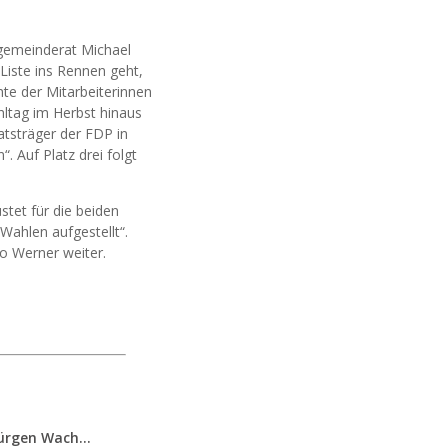
tgemeinderat Michael
Liste ins Rennen geht,
hte der Mitarbeiterinnen
hltag im Herbst hinaus
tsträger der FDP in
. Auf Platz drei folgt
stet für die beiden
ahlen aufgestellt“.
o Werner weiter.
FDP-OB-Kandidat Jürgen Wachter: „Politik auf Pump ist unsozial“