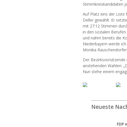
Stimmkreiskandidaten Ja
Auf Platz eins der List
Deller gewählt. Er setz
mit 27:12 Stimmen durch
in den sozialen Berufen
und nahm bereits die Ko
Niederbayern werde ich a
Monika Rauschendorfer, 
Der Bezirksvorsitzende 
anstehenden Wahlen: „D
Nun stehe einem engagi
Neueste Nac