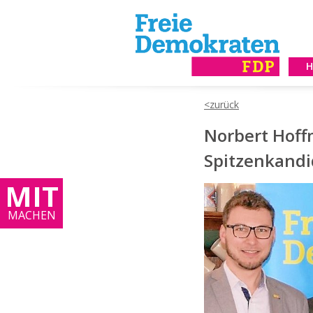
Norbert Hoff
Spitzenkand
MIT
MACHEN