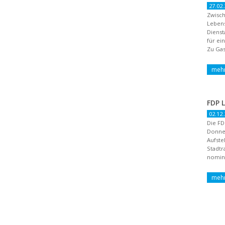
27.02.
Zwisch
Lebens
Dienst
für ei
Zu Gas
02.12.
Die FD
Donne
Aufste
Stadtr
nomini