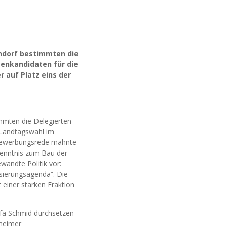
endorf bestimmten die
zenkandidaten für die
 auf Platz eins der
mmten die Delegierten
 Landtagswahl im
r Bewerbungsrede mahnte
kenntnis zum Bau der
wandte Politik vor:
isierungsagenda“. Die
 einer starken Fraktion
efa Schmid durchsetzen
lheimer