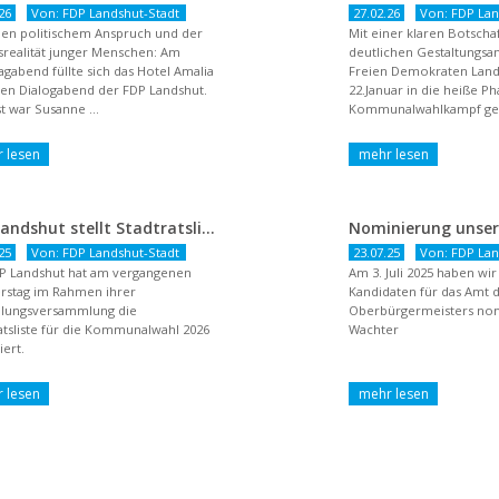
26
Von: FDP Landshut-Stadt
27.02.26
Von: FDP Lan
en politischem Anspruch und der
Mit einer klaren Botsch
realität junger Menschen: Am
deutlichen Gestaltungsan
agabend füllte sich das Hotel Amalia
Freien Demokraten Lan
nen Dialogabend der FDP Landshut.
22.Januar in die heiße P
t war Susanne ...
Kommunalwahlkampf gest
dem Titel ...
FDP Landshut stellt Stadtratsliste für 2026 auf – OB-Kandidat Jürgen Wachter betont Gestaltungsanspruch und liberale Zukunftsvision
25
Von: FDP Landshut-Stadt
23.07.25
Von: FDP Lan
P Landshut hat am vergangenen
Am 3. Juli 2025 haben wi
rstag im Rahmen ihrer
Kandidaten für das Amt 
llungsversammlung die
Oberbürgermeisters nomi
atsliste für die Kommunalwahl 2026
Wachter
ert.