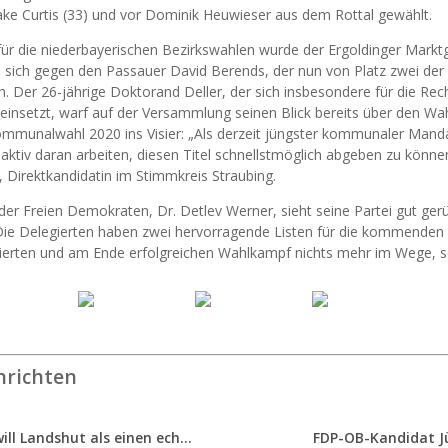
ke Curtis (33) und vor Dominik Heuwieser aus dem Rottal gewählt.
e für die niederbayerischen Bezirkswahlen wurde der Ergoldinger Mark
te sich gegen den Passauer David Berends, der nun von Platz zwei der 
. Der 26-jährige Doktorand Deller, der sich insbesondere für die Rec
 einsetzt, warf auf der Versammlung seinen Blick bereits über den Wa
mmunalwahl 2020 ins Visier: „Als derzeit jüngster kommunaler Manda
ktiv daran arbeiten, diesen Titel schnellstmöglich abgeben zu können“
Direktkandidatin im Stimmkreis Straubing.
der Freien Demokraten, Dr. Detlev Werner, sieht seine Partei gut gerü
ie Delegierten haben zwei hervorragende Listen für die kommenden W
erten und am Ende erfolgreichen Wahlkampf nichts mehr im Wege, s
hrichten
FDP will Landshut als einen echten Chancenort gestalten