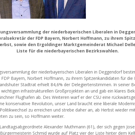
llungsversammlung der niederbayerischen Liberalen in Degg
ralsekretär der FDP Bayern, Norbert Hoffmann, zu ihrem Spit
rbst, sowie den Ergoldinger Marktgemeinderat Michael Deller
Liste für die niederbayerischen Bezirkswahlen.
ngsversammlung der niederbayerischen Liberalen in Deggendorf besti
r FDP Bayern, Norbert Hoffmann, zu ihrem Spitzenkandidaten für die
Landshuter Stadtrat erhielt 84,6% der Delegiertenstimmen. In seine
ichtigen infrastrukturellen Großprojekten an und gab ein klares Be
nchner Flughafen ab. Des Weiteren warf er der CSU eine rückwärtsge
ne konservative Revolution, unser Land braucht eine liberale Modern
Politikwechsel zu erreichen und strebe daher an, ab Herbst wieder mit
ten zu sein, so Hoffmann weiter.
er Landtagsabgeordnete Alexander Muthmann (61), der sich gegen Jos
 Bürgermeisterin Schmid wurde auf Platz vier der Liste hinter dem Ke