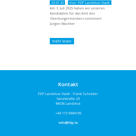
23.07.25
Von: FDP Landshut-Stadt
Am 3. Juli 2025 haben wir unseren
Kandidaten für das Amt des
Oberbürgermeisters nominiert:
Jürgen Wachter
Kontakt
FDP Landshut-Stadt - Frank Schräder
Sandstraße 23
84036 Landshut
+49 173 9994199
info@fdp.la