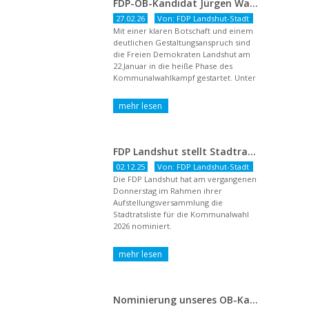
FDP-OB-Kandidat Jürgen Wachter: „Politik auf Pump ist unsozial“
27.02.26
Von: FDP Landshut-Stadt
Mit einer klaren Botschaft und einem
deutlichen Gestaltungsanspruch sind
die Freien Demokraten Landshut am
22.Januar in die heiße Phase des
Kommunalwahlkampf gestartet. Unter
dem Titel ...
FDP Landshut stellt Stadtratsliste für 2026 auf – OB-Kandidat Jürgen Wachter betont Gestaltungsanspruch und liberale Zukunftsvision
02.12.25
Von: FDP Landshut-Stadt
Die FDP Landshut hat am vergangenen
Donnerstag im Rahmen ihrer
Aufstellungsversammlung die
Stadtratsliste für die Kommunalwahl
2026 nominiert.
Nominierung unseres OB-Kandidaten