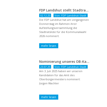
FDP Landshut stellt Stadtratsliste für 2026 auf – OB-Kandidat Jürgen Wachter betont Gestaltungsanspruch und liberale Zukunftsvision
02.12.25
Von: FDP Landshut-Stadt
Die FDP Landshut hat am vergangenen
Donnerstag im Rahmen ihrer
Aufstellungsversammlung die
Stadtratsliste für die Kommunalwahl
2026 nominiert.
Nominierung unseres OB-Kandidaten
23.07.25
Von: FDP Landshut-Stadt
Am 3. Juli 2025 haben wir unseren
Kandidaten für das Amt des
Oberbürgermeisters nominiert:
Jürgen Wachter