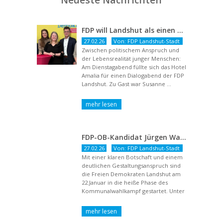
FDP will Landshut als einen echten Chancenort gestalten
27.02.26
Von: FDP Landshut-Stadt
Zwischen politischem Anspruch und
der Lebensrealität junger Menschen:
Am Dienstagabend füllte sich das Hotel
Amalia für einen Dialogabend der FDP
Landshut. Zu Gast war Susanne ...
FDP-OB-Kandidat Jürgen Wachter: „Politik auf Pump ist unsozial“
27.02.26
Von: FDP Landshut-Stadt
Mit einer klaren Botschaft und einem
deutlichen Gestaltungsanspruch sind
die Freien Demokraten Landshut am
22.Januar in die heiße Phase des
Kommunalwahlkampf gestartet. Unter
dem Titel ...