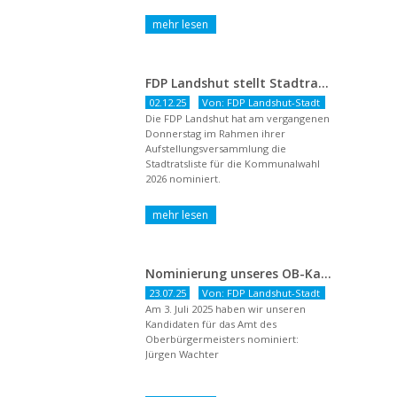
dem Titel ...
FDP Landshut stellt Stadtratsliste für 2026 auf – OB-Kandidat Jürgen Wachter betont Gestaltungsanspruch und liberale Zukunftsvision
02.12.25
Von: FDP Landshut-Stadt
Die FDP Landshut hat am vergangenen
Donnerstag im Rahmen ihrer
Aufstellungsversammlung die
Stadtratsliste für die Kommunalwahl
2026 nominiert.
Nominierung unseres OB-Kandidaten
23.07.25
Von: FDP Landshut-Stadt
Am 3. Juli 2025 haben wir unseren
Kandidaten für das Amt des
Oberbürgermeisters nominiert:
Jürgen Wachter