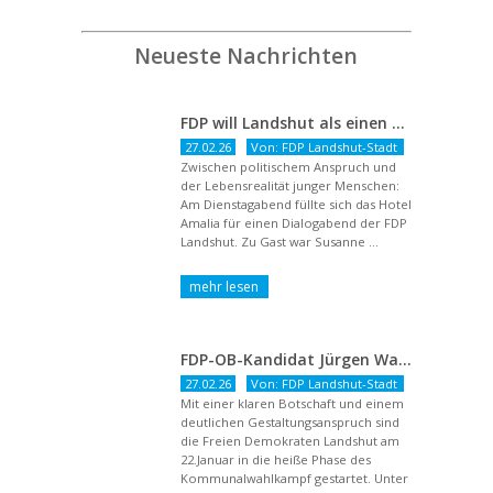
Neueste Nachrichten
FDP will Landshut als einen echten Chancenort gestalten
27.02.26
Von: FDP Landshut-Stadt
Zwischen politischem Anspruch und
der Lebensrealität junger Menschen:
Am Dienstagabend füllte sich das Hotel
Amalia für einen Dialogabend der FDP
Landshut. Zu Gast war Susanne ...
FDP-OB-Kandidat Jürgen Wachter: „Politik auf Pump ist unsozial“
27.02.26
Von: FDP Landshut-Stadt
Mit einer klaren Botschaft und einem
deutlichen Gestaltungsanspruch sind
die Freien Demokraten Landshut am
22.Januar in die heiße Phase des
Kommunalwahlkampf gestartet. Unter