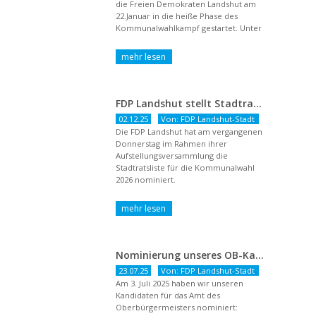
die Freien Demokraten Landshut am
22.Januar in die heiße Phase des
Kommunalwahlkampf gestartet. Unter
dem Titel ...
FDP Landshut stellt Stadtratsliste für 2026 auf – OB-Kandidat Jürgen Wachter betont Gestaltungsanspruch und liberale Zukunftsvision
02.12.25
Von: FDP Landshut-Stadt
Die FDP Landshut hat am vergangenen
Donnerstag im Rahmen ihrer
Aufstellungsversammlung die
Stadtratsliste für die Kommunalwahl
2026 nominiert.
Nominierung unseres OB-Kandidaten
23.07.25
Von: FDP Landshut-Stadt
Am 3. Juli 2025 haben wir unseren
Kandidaten für das Amt des
Oberbürgermeisters nominiert: