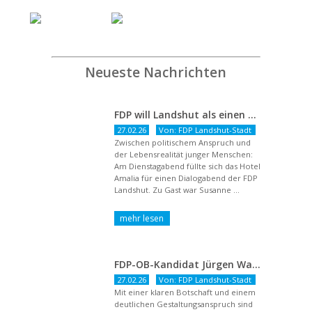
Neueste Nachrichten
FDP will Landshut als einen echten Chancenort gestalten
27.02.26
Von: FDP Landshut-Stadt
Zwischen politischem Anspruch und
der Lebensrealität junger Menschen:
Am Dienstagabend füllte sich das Hotel
Amalia für einen Dialogabend der FDP
Landshut. Zu Gast war Susanne ...
FDP-OB-Kandidat Jürgen Wachter: „Politik auf Pump ist unsozial“
27.02.26
Von: FDP Landshut-Stadt
Mit einer klaren Botschaft und einem
deutlichen Gestaltungsanspruch sind