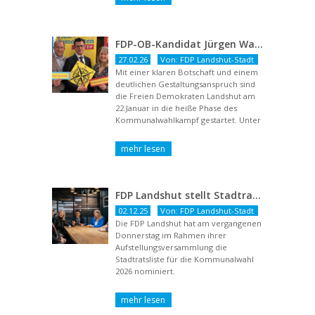
FDP-OB-Kandidat Jürgen Wachter: „Politik auf Pump ist unsozial“
27.02.26
Von: FDP Landshut-Stadt
Mit einer klaren Botschaft und einem
deutlichen Gestaltungsanspruch sind
die Freien Demokraten Landshut am
22.Januar in die heiße Phase des
Kommunalwahlkampf gestartet. Unter
dem Titel ...
FDP Landshut stellt Stadtratsliste für 2026 auf – OB-Kandidat Jürgen Wachter betont Gestaltungsanspruch und liberale Zukunftsvision
02.12.25
Von: FDP Landshut-Stadt
Die FDP Landshut hat am vergangenen
Donnerstag im Rahmen ihrer
Aufstellungsversammlung die
Stadtratsliste für die Kommunalwahl
2026 nominiert.