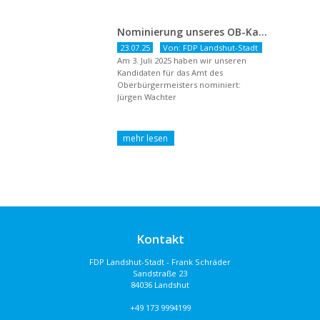
Nominierung unseres OB-Kandidaten
23.07.25
Von: FDP Landshut-Stadt
Am 3. Juli 2025 haben wir unseren
Kandidaten für das Amt des
Oberbürgermeisters nominiert:
Jürgen Wachter
Kontakt
FDP Landshut-Stadt - Frank Schräder
Sandstraße 23
84036 Landshut
+49 173 9994199