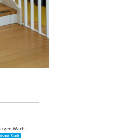
FDP-OB-Kandidat Jürgen Wachter: „Politik auf Pump ist unsozial“
dshut-Stadt