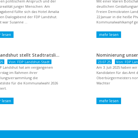
en politischem Anspruch und der
Mit einer klaren Botsch
realität junger Menschen: Am
deutlichen Gestaltungsan
agabend füllte sich das Hotel Amalia
Freien Demokraten Lan
nen Dialogabend der FDP Landshut.
22.Januar in die heiße P
t war Susanne ...
Kommunalwahlkampf gest
dem Titel ...
FDP Landshut stellt Stadtratsliste für 2026 auf – OB-Kandidat Jürgen Wachter betont Gestaltungsanspruch und liberale Zukunftsvision
25
Von: FDP Landshut-Stadt
23.07.25
Von: FDP Lan
P Landshut hat am vergangenen
Am 3. Juli 2025 haben wi
rstag im Rahmen ihrer
Kandidaten für das Amt 
llungsversammlung die
Oberbürgermeisters nomi
atsliste für die Kommunalwahl 2026
Wachter
ert.