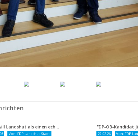
hrichten
FDP will Landshut als einen echten Chancenort gestalten
26
Von: FDP Landshut-Stadt
27.02.26
Von: FDP Lan