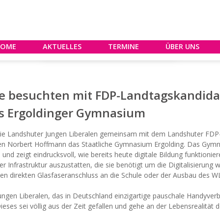
HOME
AKTUELLES
TERMINE
ÜBER UNS
le besuchten mit FDP-Landtagskandida
s Ergoldinger Gymnasium
ie Landshuter Jungen Liberalen gemeinsam mit dem Landshuter FDP
en Norbert Hoffmann das Staatliche Gymnasium Ergolding. Das Gymn
nd zeigt eindrucksvoll, wie bereits heute digitale Bildung funktioniere
der Infrastruktur auszustatten, die sie benötigt um die Digitalisierung 
inen direkten Glasfaseranschluss an die Schule oder der Ausbau des
ngen Liberalen, das in Deutschland einzigartige pauschale Handyver
eses sei völlig aus der Zeit gefallen und gehe an der Lebensrealität d