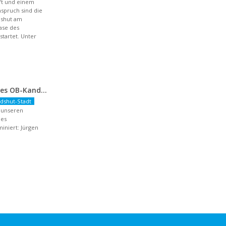
aft und einem
spruch sind die
dshut am
hase des
artet. Unter
Nominierung unseres OB-Kandidaten
dshut-Stadt
r unseren
des
niert: Jürgen