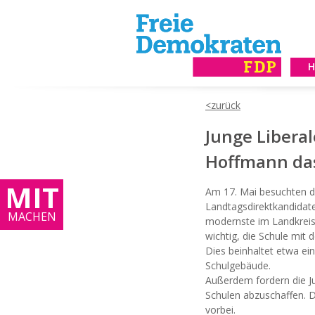
Junge Libera
Hoffmann da
MIT
Am 17. Mai besuchten d
Landtagsdirektkandidat
MACHEN
modernste im Landkreis u
wichtig, die Schule mit 
Dies beinhaltet etwa e
Schulgebäude.
Außerdem fordern die Ju
Schulen abzuschaffen. Di
vorbei.