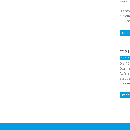
Zwisch
Lebens
Dienst
für ei
Zu Gas
02.12.
Die FD
Donne
Aufste
Stadtr
nomini