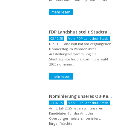
dem Titel ...
FDP Landshut stellt Stadtratsliste für 2026 auf – OB-Kandidat Jürgen Wachter betont Gestaltungsanspruch und liberale Zukunftsvision
02.12.25
Von: FDP Landshut-Stadt
Die FDP Landshut hat am vergangenen
Donnerstag im Rahmen ihrer
Aufstellungsversammlung die
Stadtratsliste für die Kommunalwahl
2026 nominiert.
Nominierung unseres OB-Kandidaten
23.07.25
Von: FDP Landshut-Stadt
Am 3. Juli 2025 haben wir unseren
Kandidaten für das Amt des
Oberbürgermeisters nominiert:
Jürgen Wachter