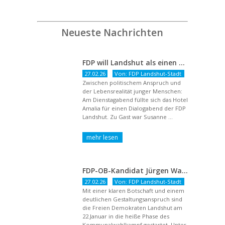
Neueste Nachrichten
FDP will Landshut als einen echten Chancenort gestalten
27.02.26
Von: FDP Landshut-Stadt
Zwischen politischem Anspruch und
der Lebensrealität junger Menschen:
Am Dienstagabend füllte sich das Hotel
Amalia für einen Dialogabend der FDP
Landshut. Zu Gast war Susanne ...
FDP-OB-Kandidat Jürgen Wachter: „Politik auf Pump ist unsozial“
27.02.26
Von: FDP Landshut-Stadt
Mit einer klaren Botschaft und einem
deutlichen Gestaltungsanspruch sind
die Freien Demokraten Landshut am
22.Januar in die heiße Phase des
Kommunalwahlkampf gestartet. Unter