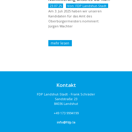
23.07.25
Von: FDP Landshut-Stadt
Am 3. Juli 2025 haben wir unseren
Kandidaten für das Amt des
Oberbürgermeisters nominiert:
Jürgen Wachter
Kontakt
FDP Landshut-Stadt - Frank Schräder
Sandstraße 23
84036 Landshut
+49 173 9994199
info@fdp.la