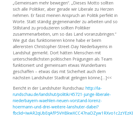
„Gemeinsam mehr bewegen“. „Dieses Motto sollten
sich alle Politiker, aber gerade wir Liberale zu Herzen
nehmen. Er fasst meinen Anspruch an Politik perfekt in
Worte. Statt ständig gegeneinander zu arbeiten und so
Stillstand zu produzieren sollten Politiker
zusammenarbeiten, um so das Land voranzubringen.“
Wie gut das funktionieren könne habe er beim
allerersten Christopher-Street-Day Niederbayerns in
Landshut gemerkt. Dort hätten Menschen mit
unterschiedlichsten politischen Prägungen als Team
funktioniert und gemeinsam etwas Wunderbares
geschaffen – etwas das mit Sicherheit auch dem
nächsten Landshuter Stadtrat gelingen könne.[…]<<
Bericht in der Landshuter Rundschau:
http://la-
rundschau.de/landshut/politik/45721-junge-liberale-
niederbayern-waehlen-neuen-vorstand-lorenz-
hoermann-und-drei-weitere-lanshuter-dabei?
fbclid=IwAR2qUbEqAfP5VHBkwXCC47naDZyw1RXvo1c2zYEz