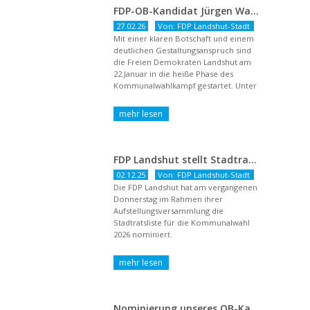
FDP-OB-Kandidat Jürgen Wachter: „Politik auf Pump ist unsozial“
27.02.26
Von: FDP Landshut-Stadt
Mit einer klaren Botschaft und einem
deutlichen Gestaltungsanspruch sind
die Freien Demokraten Landshut am
22.Januar in die heiße Phase des
Kommunalwahlkampf gestartet. Unter
dem Titel ...
FDP Landshut stellt Stadtratsliste für 2026 auf – OB-Kandidat Jürgen Wachter betont Gestaltungsanspruch und liberale Zukunftsvision
02.12.25
Von: FDP Landshut-Stadt
Die FDP Landshut hat am vergangenen
Donnerstag im Rahmen ihrer
Aufstellungsversammlung die
Stadtratsliste für die Kommunalwahl
2026 nominiert.
Nominierung unseres OB-Kandidaten