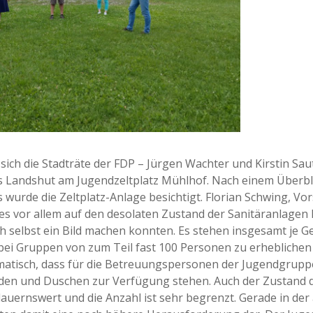
sich die Stadträte der FDP – Jürgen Wachter und Kirstin Sau
s Landshut am Jugendzeltplatz Mühlhof. Nach einem Überbli
 wurde die Zeltplatz-Anlage besichtigt. Florian Schwing, Vo
es vor allem auf den desolaten Zustand der Sanitäranlagen h
h selbst ein Bild machen konnten. Es stehen insgesamt je G
bei Gruppen von zum Teil fast 100 Personen zu erheblichen 
matisch, dass für die Betreuungspersonen der Jugendgrupp
en und Duschen zur Verfügung stehen. Auch der Zustand d
uernswert und die Anzahl ist sehr begrenzt. Gerade in der a