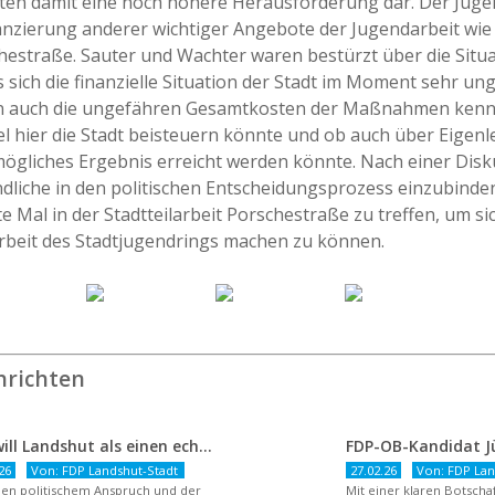
ten damit eine noch höhere Herausforderung dar. Der Jugend
nzierung anderer wichtiger Angebote der Jugendarbeit wie 
chestraße. Sauter und Wachter waren bestürzt über die Situ
 sich die finanzielle Situation der Stadt im Moment sehr ung
 auch die ungefähren Gesamtkosten der Maßnahmen kennen
el hier die Stadt beisteuern könnte und ob auch über Eigen
ögliches Ergebnis erreicht werden könnte. Nach einer Disk
dliche in den politischen Entscheidungsprozess einzubinden
te Mal in der Stadtteilarbeit Porschestraße zu treffen, um sic
Arbeit des Stadtjugendrings machen zu können.
hrichten
FDP will Landshut als einen echten Chancenort gestalten
26
Von: FDP Landshut-Stadt
27.02.26
Von: FDP Lan
en politischem Anspruch und der
Mit einer klaren Botsch