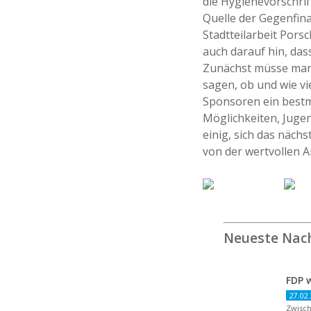
die Hygienevorschrif
Quelle der Gegenfina
Stadtteilarbeit Pors
auch darauf hin, dass
Zunächst müsse man
sagen, ob und wie vi
Sponsoren ein bestm
Möglichkeiten, Jugen
einig, sich das nächs
von der wertvollen 
Neueste Nac
27.02.
Zwisch