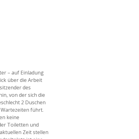
ter – auf Einladung
ck über die Arbeit
rsitzender des
in, von der sich die
eschlecht 2 Duschen
Wartezeiten führt.
en keine
er Toiletten und
ktuellen Zeit stellen