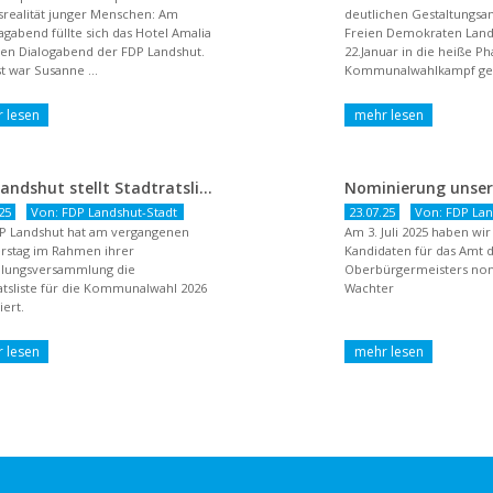
realität junger Menschen: Am
deutlichen Gestaltungsan
agabend füllte sich das Hotel Amalia
Freien Demokraten Lan
nen Dialogabend der FDP Landshut.
22.Januar in die heiße P
t war Susanne ...
Kommunalwahlkampf gest
dem Titel ...
FDP Landshut stellt Stadtratsliste für 2026 auf – OB-Kandidat Jürgen Wachter betont Gestaltungsanspruch und liberale Zukunftsvision
25
Von: FDP Landshut-Stadt
23.07.25
Von: FDP Lan
P Landshut hat am vergangenen
Am 3. Juli 2025 haben wi
rstag im Rahmen ihrer
Kandidaten für das Amt 
llungsversammlung die
Oberbürgermeisters nomi
atsliste für die Kommunalwahl 2026
Wachter
ert.