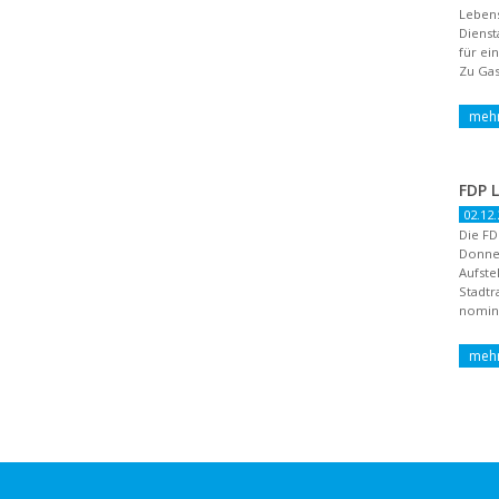
Lebens
Dienst
für ei
Zu Gas
02.12.
Die FD
Donne
Aufste
Stadtr
nomini