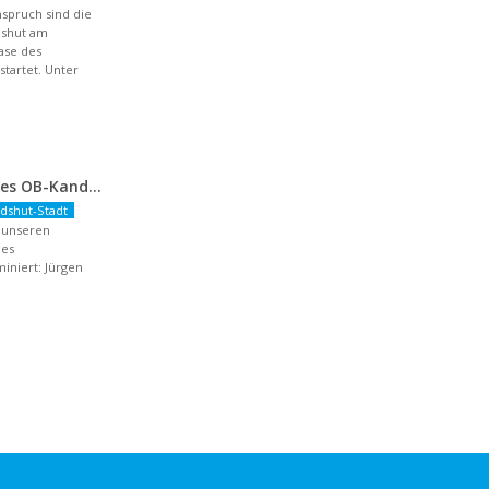
spruch sind die
dshut am
hase des
artet. Unter
Nominierung unseres OB-Kandidaten
dshut-Stadt
r unseren
des
niert: Jürgen