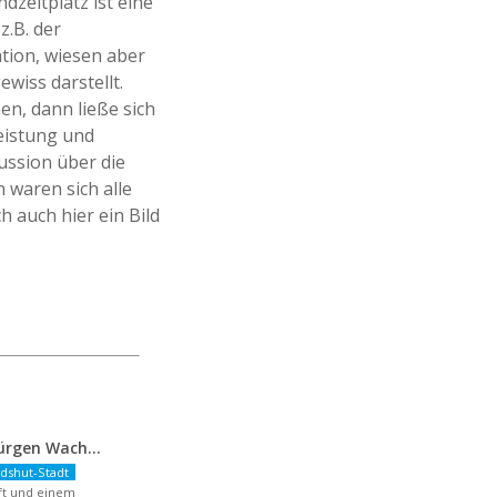
zeltplatz ist eine
z.B. der
ation, wiesen aber
ewiss darstellt.
, dann ließe sich
leistung und
ussion über die
 waren sich alle
h auch hier ein Bild
FDP-OB-Kandidat Jürgen Wachter: „Politik auf Pump ist unsozial“
dshut-Stadt
aft und einem