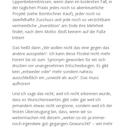
Lippenbekenntnissen, wenn dann im konkreten Fall, in
der täglichen Praxis jedes noch so abenteuerliche
Projekt (siehe Bernlochner-Kauf), jeder noch so
zweifelhafte Zuschuss und jede noch so verzichtbare
vermeintliche „Investition“ am Ende ihre Mehrheit
findet; nach dem Motto: Bloß keinem auf die Füße
treten!
Das heißt dann „Wir wollen nicht das eine gegen das
andere ausspielen“. Ich kann diese Floskel nicht mehr
hören! Sie ist zum Synonym geworden für ein sich
drücken vor unangenehmen Entscheidungen. Es gibt
kein „entweder oder“ mehr sondern nahezu
ausschließlich ein „sowohl als auch“. Das muss
aufhören!
Und ich sage das nicht, weil ich nicht erkennen würde,
dass es Wünschenswertes gibt oder gar weil ich
jemandem etwas nicht vergönne, sondern weil ich der
festen Überzeugung bin, dass, wenn wir so
weitermachen mit diesem „weiter-so-ist-ja-immer-
noch-irgendwie-gut-gegangen-Gewurschtl“ – viel mehr