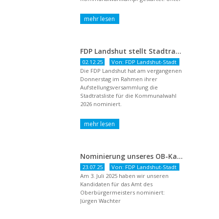
dem Titel ...
FDP Landshut stellt Stadtratsliste für 2026 auf – OB-Kandidat Jürgen Wachter betont Gestaltungsanspruch und liberale Zukunftsvision
02.12.25
Von: FDP Landshut-Stadt
Die FDP Landshut hat am vergangenen
Donnerstag im Rahmen ihrer
Aufstellungsversammlung die
Stadtratsliste für die Kommunalwahl
2026 nominiert.
Nominierung unseres OB-Kandidaten
23.07.25
Von: FDP Landshut-Stadt
Am 3. Juli 2025 haben wir unseren
Kandidaten für das Amt des
Oberbürgermeisters nominiert:
Jürgen Wachter