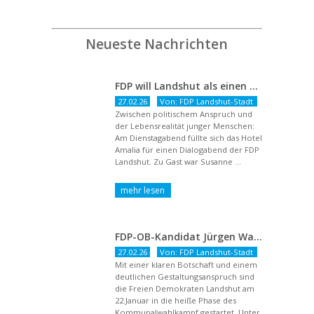
Neueste Nachrichten
FDP will Landshut als einen echten Chancenort gestalten
27.02.26
Von: FDP Landshut-Stadt
Zwischen politischem Anspruch und
der Lebensrealität junger Menschen:
Am Dienstagabend füllte sich das Hotel
Amalia für einen Dialogabend der FDP
Landshut. Zu Gast war Susanne ...
FDP-OB-Kandidat Jürgen Wachter: „Politik auf Pump ist unsozial“
27.02.26
Von: FDP Landshut-Stadt
Mit einer klaren Botschaft und einem
deutlichen Gestaltungsanspruch sind
die Freien Demokraten Landshut am
22.Januar in die heiße Phase des
Kommunalwahlkampf gestartet. Unter