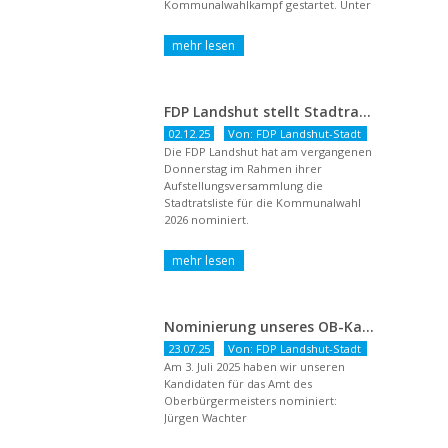
Kommunalwahlkampf gestartet. Unter
dem Titel ...
FDP Landshut stellt Stadtratsliste für 2026 auf – OB-Kandidat Jürgen Wachter betont Gestaltungsanspruch und liberale Zukunftsvision
02.12.25
Von: FDP Landshut-Stadt
Die FDP Landshut hat am vergangenen
Donnerstag im Rahmen ihrer
Aufstellungsversammlung die
Stadtratsliste für die Kommunalwahl
2026 nominiert.
Nominierung unseres OB-Kandidaten
23.07.25
Von: FDP Landshut-Stadt
Am 3. Juli 2025 haben wir unseren
Kandidaten für das Amt des
Oberbürgermeisters nominiert:
Jürgen Wachter