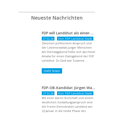
Neueste Nachrichten
FDP will Landshut als einen echten Chancenort gestalten
27.02.26
Von: FDP Landshut-Stadt
Zwischen politischem Anspruch und
der Lebensrealität junger Menschen:
Am Dienstagabend füllte sich das Hotel
Amalia für einen Dialogabend der FDP
Landshut. Zu Gast war Susanne ...
FDP-OB-Kandidat Jürgen Wachter: „Politik auf Pump ist unsozial“
27.02.26
Von: FDP Landshut-Stadt
Mit einer klaren Botschaft und einem
deutlichen Gestaltungsanspruch sind
die Freien Demokraten Landshut am
22.Januar in die heiße Phase des