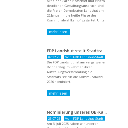
Mit einer klaren Botschaft und einem
deutlichen Gestaltungsanspruch sind
die Freien Demokraten Landshut am
22.Januar in die heiße Phase des
Kommunalwahlkampf gestartet. Unter
dem Titel ...
FDP Landshut stellt Stadtratsliste für 2026 auf – OB-Kandidat Jürgen Wachter betont Gestaltungsanspruch und liberale Zukunftsvision
02.12.25
Von: FDP Landshut-Stadt
Die FDP Landshut hat am vergangenen
Donnerstag im Rahmen ihrer
Aufstellungsversammlung die
Stadtratsliste für die Kommunalwahl
2026 nominiert.
Nominierung unseres OB-Kandidaten
23.07.25
Von: FDP Landshut-Stadt
Am 3. Juli 2025 haben wir unseren