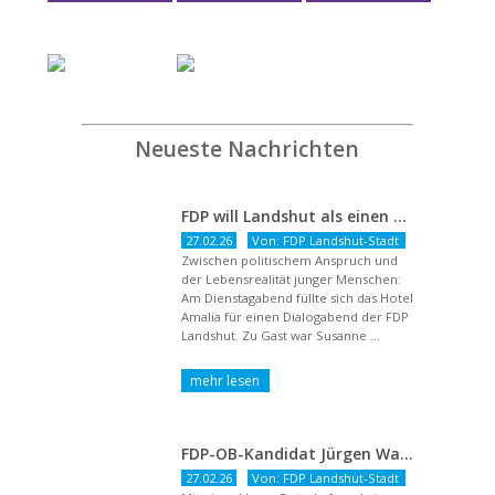
Neueste Nachrichten
FDP will Landshut als einen echten Chancenort gestalten
27.02.26
Von: FDP Landshut-Stadt
Zwischen politischem Anspruch und
der Lebensrealität junger Menschen:
Am Dienstagabend füllte sich das Hotel
Amalia für einen Dialogabend der FDP
Landshut. Zu Gast war Susanne ...
FDP-OB-Kandidat Jürgen Wachter: „Politik auf Pump ist unsozial“
27.02.26
Von: FDP Landshut-Stadt