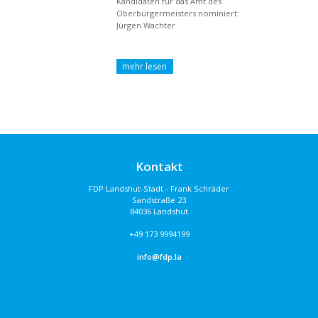
Kandidaten für das Amt des
Oberbürgermeisters nominiert:
Jürgen Wachter
Kontakt
FDP Landshut-Stadt - Frank Schräder
Sandstraße 23
84036 Landshut
+49 173 9994199
info@fdp.la