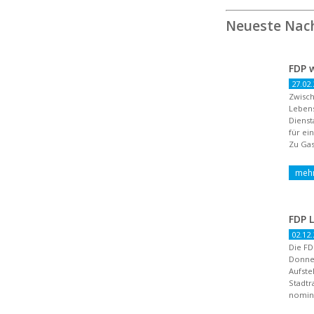
Neueste Nac
27.02.
Zwisch
Lebens
Dienst
für ei
Zu Gas
02.12.
Die FD
Donne
Aufste
Stadtr
nomini