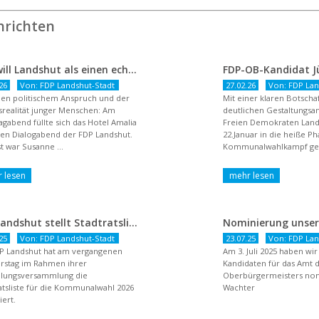
hrichten
FDP will Landshut als einen echten Chancenort gestalten
26
Von: FDP Landshut-Stadt
27.02.26
Von: FDP Lan
en politischem Anspruch und der
Mit einer klaren Botsch
realität junger Menschen: Am
deutlichen Gestaltungsan
agabend füllte sich das Hotel Amalia
Freien Demokraten Lan
nen Dialogabend der FDP Landshut.
22.Januar in die heiße P
t war Susanne ...
Kommunalwahlkampf gest
dem Titel ...
FDP Landshut stellt Stadtratsliste für 2026 auf – OB-Kandidat Jürgen Wachter betont Gestaltungsanspruch und liberale Zukunftsvision
25
Von: FDP Landshut-Stadt
23.07.25
Von: FDP Lan
P Landshut hat am vergangenen
Am 3. Juli 2025 haben wi
rstag im Rahmen ihrer
Kandidaten für das Amt 
llungsversammlung die
Oberbürgermeisters nomi
atsliste für die Kommunalwahl 2026
Wachter
ert.