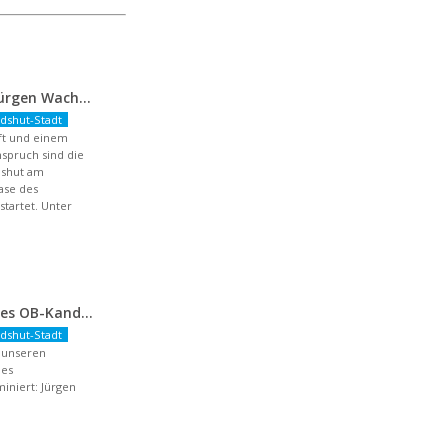
FDP-OB-Kandidat Jürgen Wachter: „Politik auf Pump ist unsozial“
dshut-Stadt
aft und einem
spruch sind die
dshut am
hase des
artet. Unter
Nominierung unseres OB-Kandidaten
dshut-Stadt
r unseren
des
niert: Jürgen