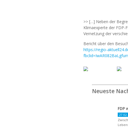
>> […] Neben der Begre
Klimaexperte der FDP-Fr
Vernetzung der verschied
Bericht über den Besuch
https://regio-aktuell24.
fbclid=IwAR082BaLgfu
Neueste Nac
27.02.
Zwisch
Lebens