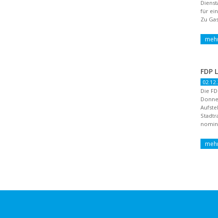
Dienst
für ei
Zu Gas
02.12.
Die FD
Donne
Aufste
Stadtr
nomini