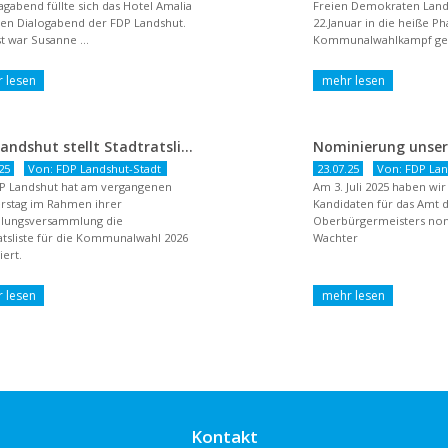
agabend füllte sich das Hotel Amalia
Freien Demokraten Lan
nen Dialogabend der FDP Landshut.
22.Januar in die heiße P
t war Susanne ...
Kommunalwahlkampf gest
dem Titel ...
FDP Landshut stellt Stadtratsliste für 2026 auf – OB-Kandidat Jürgen Wachter betont Gestaltungsanspruch und liberale Zukunftsvision
25
Von: FDP Landshut-Stadt
23.07.25
Von: FDP Lan
P Landshut hat am vergangenen
Am 3. Juli 2025 haben wi
rstag im Rahmen ihrer
Kandidaten für das Amt 
llungsversammlung die
Oberbürgermeisters nomi
atsliste für die Kommunalwahl 2026
Wachter
ert.
Kontakt