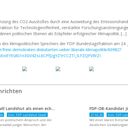
nzung des CO2-Ausstoßes durch eine Ausweitung des Emissionshandel
aktion für Technologieoffenheit, verstärkte Forschungsanstrengunge
enen politischen Ebenen als Eckpfeiler erfolgreicher Klimapolitik. […]
 des klimapolitischen Sprechers der FDP-Bundestagsfraktion am 24. Ju
de/freie-demokraten-diskutierten-ueber-liberale-klimapolitik/60982?
mExIEYEsilG1n3GV4ZsL6CPfJzgYZYrCCZTI_lLFZQPVRrZI
hrichten
FDP will Landshut als einen echten Chancenort gestalten
26
Von: FDP Landshut-Stadt
27.02.26
Von: FDP Lan
en politischem Anspruch und der
Mit einer klaren Botsch
realität junger Menschen: Am
deutlichen Gestaltungsan