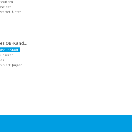
dshut am
hase des
artet. Unter
Nominierung unseres OB-Kandidaten
dshut-Stadt
r unseren
des
niert: Jürgen