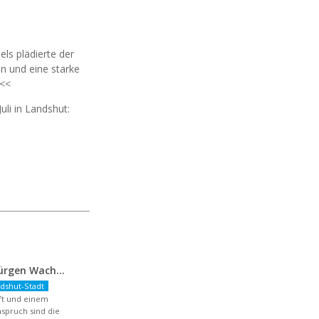
s plädierte der
n und eine starke
 <<
li in Landshut:
FDP-OB-Kandidat Jürgen Wachter: „Politik auf Pump ist unsozial“
dshut-Stadt
aft und einem
spruch sind die