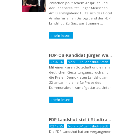
Zwischen politischem Anspruch und
der Lebensrealität junger Menschen:
Am Dienstagabend füllte sich das Hotel
Amalia für einen Dialogabend der FDP
Landshut. Zu Gast war Susanne ...
FDP-OB-Kandidat Jürgen Wachter: „Politik auf Pump ist unsozial“
27.02.26
Von: FDP Landshut-Stadt
Mit einer klaren Botschaft und einem
deutlichen Gestaltungsanspruch sind
die Freien Demokraten Landshut am
22.Januar in die heiße Phase des
Kommunalwahlkampf gestartet. Unter
dem Titel ...
FDP Landshut stellt Stadtratsliste für 2026 auf – OB-Kandidat Jürgen Wachter betont Gestaltungsanspruch und liberale Zukunftsvision
02.12.25
Von: FDP Landshut-Stadt
Die FDP Landshut hat am vergangenen