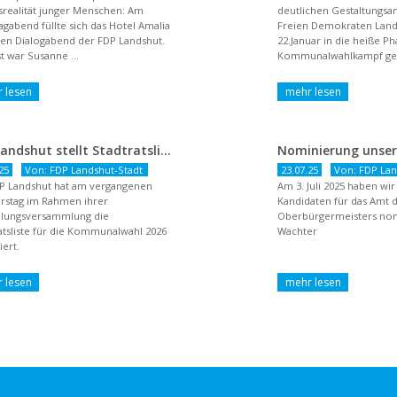
realität junger Menschen: Am
deutlichen Gestaltungsan
agabend füllte sich das Hotel Amalia
Freien Demokraten Lan
nen Dialogabend der FDP Landshut.
22.Januar in die heiße P
t war Susanne ...
Kommunalwahlkampf gest
dem Titel ...
FDP Landshut stellt Stadtratsliste für 2026 auf – OB-Kandidat Jürgen Wachter betont Gestaltungsanspruch und liberale Zukunftsvision
25
Von: FDP Landshut-Stadt
23.07.25
Von: FDP Lan
P Landshut hat am vergangenen
Am 3. Juli 2025 haben wi
rstag im Rahmen ihrer
Kandidaten für das Amt 
llungsversammlung die
Oberbürgermeisters nomi
atsliste für die Kommunalwahl 2026
Wachter
ert.