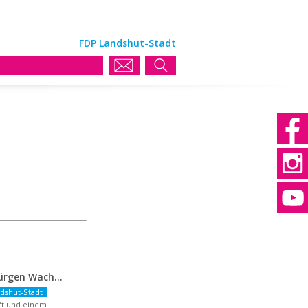
FDP Landshut-Stadt
FDP-OB-Kandidat Jürgen Wachter: „Politik auf Pump ist unsozial“
dshut-Stadt
aft und einem