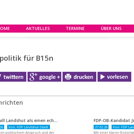
HOME
AKTUELLES
TERMINE
ÜBER UNS
olitik für B15n
hrichten
FDP will Landshut als einen echten Chancenort gestalten
26
Von: FDP Landshut-Stadt
27.02.26
Von: FDP Lan
en politischem Anspruch und der
Mit einer klaren Botsch