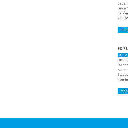
Lebens
Dienst
für ei
Zu Gas
02.12.
Die FD
Donne
Aufste
Stadtr
nomini