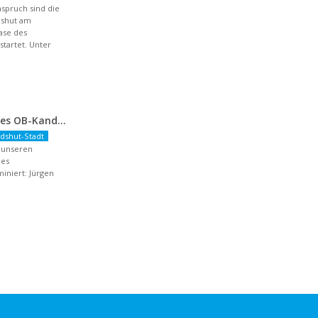
spruch sind die
dshut am
hase des
artet. Unter
Nominierung unseres OB-Kandidaten
dshut-Stadt
r unseren
des
niert: Jürgen