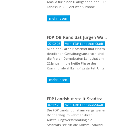
Amalia für einen Dialogabend der FDP
Landshut. Zu Gast war Susanne ...
FDP-OB-Kandidat Jürgen Wachter: „Politik auf Pump ist unsozial“
27.02.26
Von: FDP Landshut-Stadt
Mit einer klaren Botschaft und einem
deutlichen Gestaltungsanspruch sind
die Freien Demokraten Landshut am
22.Januar in die heiße Phase des
Kommunalwahlkampf gestartet. Unter
dem Titel ...
FDP Landshut stellt Stadtratsliste für 2026 auf – OB-Kandidat Jürgen Wachter betont Gestaltungsanspruch und liberale Zukunftsvision
02.12.25
Von: FDP Landshut-Stadt
Die FDP Landshut hat am vergangenen
Donnerstag im Rahmen ihrer
Aufstellungsversammlung die
Stadtratsliste für die Kommunalwahl