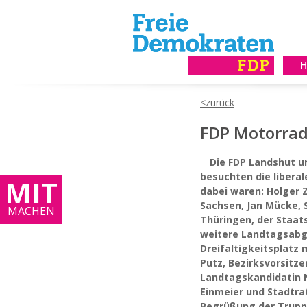
FDP Motorrad
Die FDP Landshut 
besuchten die libera
MIT
dabei waren: Holger 
Sachsen, Jan Mücke, 
MACHEN
Thüringen, der Staat
weitere Landtagsabg
Dreifaltigkeitsplatz
Putz, Bezirksvorsitz
Landtagskandidatin Ni
Einmeier und Stadtra
Begrüßung der Trupp