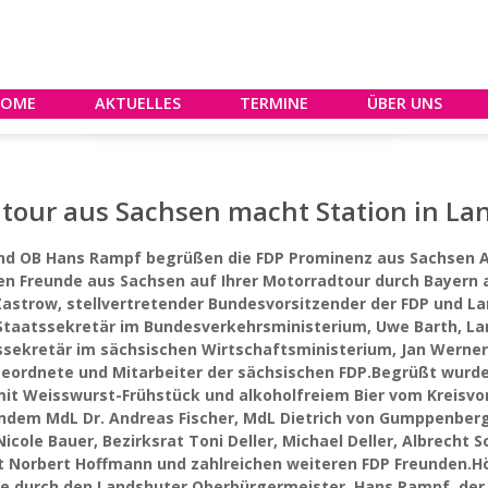
HOME
AKTUELLES
TERMINE
ÜBER UNS
tour aus Sachsen macht Station in La
und OB Hans Rampf begrüßen die FDP Prominenz aus Sachsen 
len Freunde aus Sachsen auf Ihrer Motorradtour durch Bayern 
Zastrow, stellvertretender Bundesvorsitzender der FDP und La
Staatssekretär im Bundesverkehrsministerium, Uwe Barth, La
ssekretär im sächsischen Wirtschaftsministerium, Jan Werner
eordnete und Mitarbeiter der sächsischen FDP.Begrüßt wurd
 mit Weisswurst-Frühstück und alkoholfreiem Bier vom Kreisvo
endem MdL Dr. Andreas Fischer, MdL Dietrich von Gumppenberg
cole Bauer, Bezirksrat Toni Deller, Michael Deller, Albrecht S
t Norbert Hoffmann und zahlreichen weiteren FDP Freunden.H
e durch den Landshuter Oberbürgermeister, Hans Rampf, der 