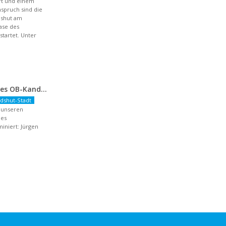
aft und einem
spruch sind die
dshut am
hase des
artet. Unter
Nominierung unseres OB-Kandidaten
dshut-Stadt
r unseren
des
niert: Jürgen