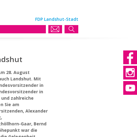
FDP Landshut-Stadt
ndshut
Am 28. August
auch Landshut. Mit
ndesvorsitzender in
ndesvorsitzender in
 und zahlreiche
en Sie am
rsitzenden, Alexander
,
chöllhorn-Gaar, Bernd
öhepunkt war die
die Gelegenheit