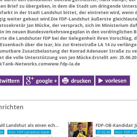
nen Brief zu übergeben, in dem die Stadt um dringende Unte
farkt in der Stadt Landshut bittet, der eintreten wird, wenn 
ügig weiter gebaut wird.Die FDP-Landshut äußerste gleichlau
atssekretär Jan Mücke, der versprach, sich im Ministerium da
5n im neuen Bundesverkehrswegeplan in den vordringlichen B
rte die Landshuter FDP bei der Gelegenheit ihren Vorschlag, d
Essenbach über die Isar, bis zur Kreisstraße LA 14 zu verlän
zumutbare Zusatzbelastung der Konrad Adenauer Straße zu v
et die volle Unterstützung von Jan Mücke.Erstellt am: 25.06.
nkTank-Networks.comwww.fdp-la.de
hrichten
FDP will Landshut als einen echten Chancenort gestalten
26
Von: FDP Landshut-Stadt
27.02.26
Von: FDP Lan