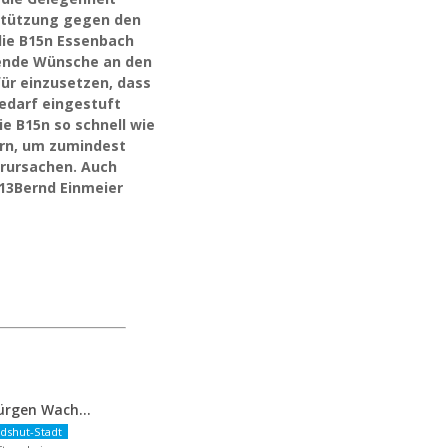
rstützung gegen den
die B15n Essenbach
tende Wünsche an den
für einzusetzen, dass
edarf eingestuft
ie B15n so schnell wie
gern, um zumindest
erursachen. Auch
2013Bernd Einmeier
FDP-OB-Kandidat Jürgen Wachter: „Politik auf Pump ist unsozial“
dshut-Stadt