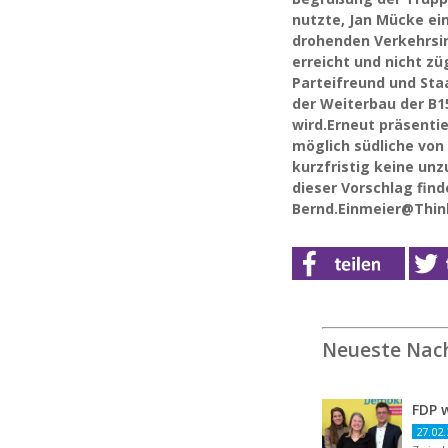
nutzte, Jan Mücke ei
drohenden Verkehrsin
erreicht und nicht z
Parteifreund und Sta
der Weiterbau der B1
wird.Erneut präsentie
möglich südliche von 
kurzfristig keine un
dieser Vorschlag find
Bernd.Einmeier@Thi
Neueste Nac
27.02.