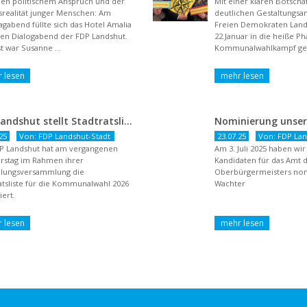
en politischem Anspruch und der
Mit einer klaren Botsch
realität junger Menschen: Am
deutlichen Gestaltungsan
agabend füllte sich das Hotel Amalia
Freien Demokraten Lan
nen Dialogabend der FDP Landshut.
22.Januar in die heiße P
t war Susanne ...
Kommunalwahlkampf gest
dem Titel ...
FDP Landshut stellt Stadtratsliste für 2026 auf – OB-Kandidat Jürgen Wachter betont Gestaltungsanspruch und liberale Zukunftsvision
25
Von: FDP Landshut-Stadt
23.07.25
Von: FDP Lan
P Landshut hat am vergangenen
Am 3. Juli 2025 haben wi
rstag im Rahmen ihrer
Kandidaten für das Amt 
llungsversammlung die
Oberbürgermeisters nomi
atsliste für die Kommunalwahl 2026
Wachter
ert.