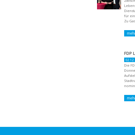
Zwisch
Lebens
Dienst
für ei
Zu Gas
02.12.
Die FD
Donne
Aufste
Stadtr
nomini