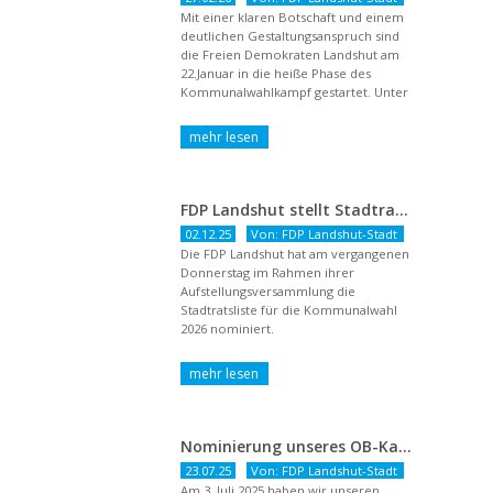
Mit einer klaren Botschaft und einem
deutlichen Gestaltungsanspruch sind
die Freien Demokraten Landshut am
22.Januar in die heiße Phase des
Kommunalwahlkampf gestartet. Unter
dem Titel ...
FDP Landshut stellt Stadtratsliste für 2026 auf – OB-Kandidat Jürgen Wachter betont Gestaltungsanspruch und liberale Zukunftsvision
02.12.25
Von: FDP Landshut-Stadt
Die FDP Landshut hat am vergangenen
Donnerstag im Rahmen ihrer
Aufstellungsversammlung die
Stadtratsliste für die Kommunalwahl
2026 nominiert.
Nominierung unseres OB-Kandidaten
23.07.25
Von: FDP Landshut-Stadt
Am 3. Juli 2025 haben wir unseren