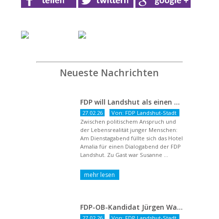
Neueste Nachrichten
FDP will Landshut als einen echten Chancenort gestalten
27.02.26
Von: FDP Landshut-Stadt
Zwischen politischem Anspruch und
der Lebensrealität junger Menschen:
Am Dienstagabend füllte sich das Hotel
Amalia für einen Dialogabend der FDP
Landshut. Zu Gast war Susanne ...
FDP-OB-Kandidat Jürgen Wachter: „Politik auf Pump ist unsozial“
27.02.26
Von: FDP Landshut-Stadt