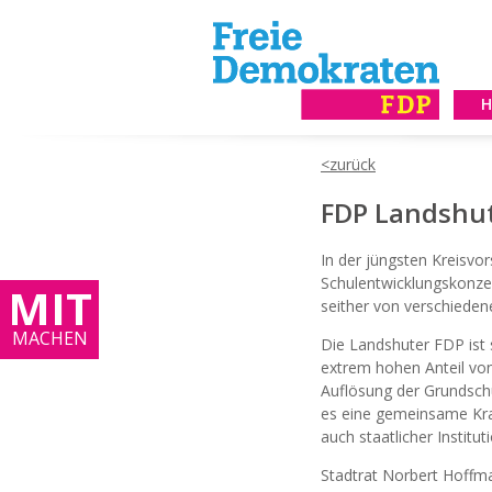
FDP Landshut-
In der jüngsten Kreisvo
Schulentwicklungskonze
MIT
seither von verschiedene
MACHEN
Die Landshuter FDP ist 
extrem hohen Anteil von
Auflösung der Grundschu
es eine gemeinsame Kraft
auch staatlicher Institu
Stadtrat Norbert Hoffma