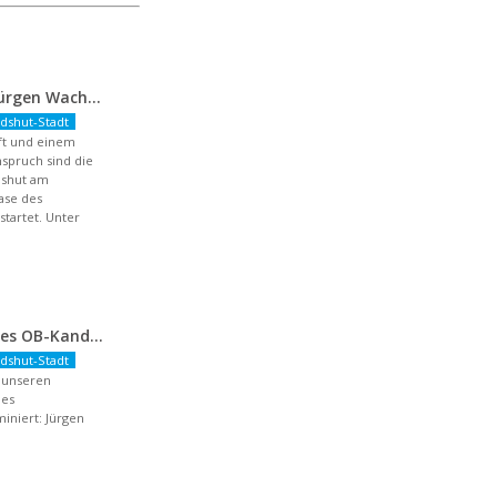
FDP-OB-Kandidat Jürgen Wachter: „Politik auf Pump ist unsozial“
dshut-Stadt
aft und einem
spruch sind die
dshut am
hase des
artet. Unter
Nominierung unseres OB-Kandidaten
dshut-Stadt
r unseren
des
niert: Jürgen