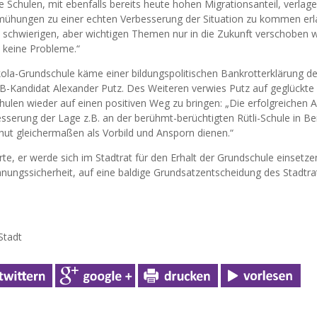
 Schulen, mit ebenfalls bereits heute hohen Migrationsanteil, verlage
emühungen zu einer echten Verbesserung der Situation zu kommen er
schwierigen, aber wichtigen Themen nur in die Zukunft verschoben wi
t keine Probleme.“
kola-Grundschule käme einer bildungspolitischen Bankrotterklärung der
B-Kandidat Alexander Putz. Des Weiteren verwies Putz auf geglückte 
len wieder auf einen positiven Weg zu bringen: „Die erfolgreichen 
esserung der Lage z.B. an der berühmt-berüchtigten Rütli-Schule in Be
ut gleichermaßen als Vorbild und Ansporn dienen.“
e, er werde sich im Stadtrat für den Erhalt der Grundschule einsetzen
lanungssicherheit, auf eine baldige Grundsatzentscheidung des Stadtra
Stadt