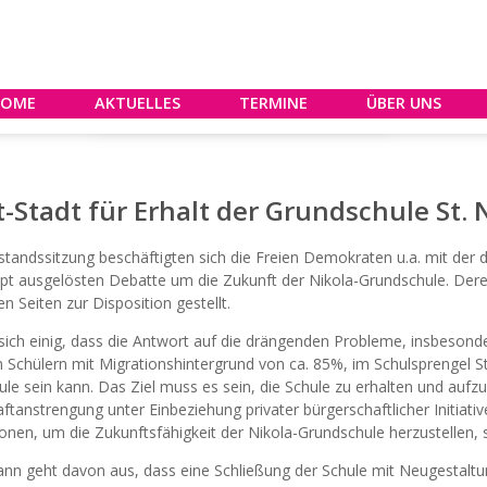
HOME
AKTUELLES
TERMINE
ÜBER UNS
Stadt für Erhalt der Grundschule St. 
rstandssitzung beschäftigten sich die Freien Demokraten u.a. mit der
pt ausgelösten Debatte um die Zukunft der Nikola-Grundschule. Dere
n Seiten zur Disposition gestellt.
sich einig, dass die Antwort auf die drängenden Probleme, insbesond
 Schülern mit Migrationshintergrund von ca. 85%, im Schulsprengel St.
le sein kann. Das Ziel muss es sein, die Schule zu erhalten und aufz
anstrengung unter Einbeziehung privater bürgerschaftlicher Initiative
tionen, um die Zukunftsfähigkeit der Nikola-Grundschule herzustellen, s
nn geht davon aus, dass eine Schließung der Schule mit Neugestaltu