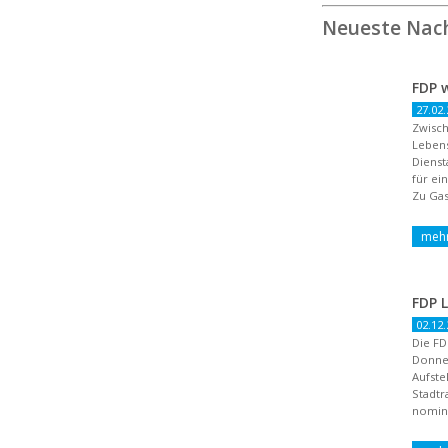
Neueste Nac
27.02.
Zwisch
Lebens
Dienst
für ei
Zu Gas
02.12.
Die FD
Donne
Aufste
Stadtr
nomini