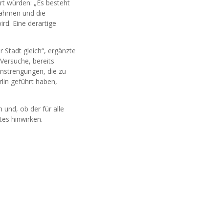
rt würden: „Es besteht
lahmen und die
rd. Eine derartige
 Stadt gleich“, ergänzte
Versuche, bereits
Anstrengungen, die zu
rlin geführt haben,
 und, ob der für alle
tes hinwirken.