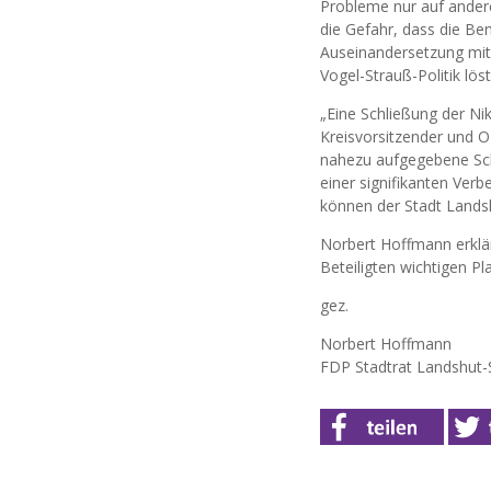
Probleme nur auf andere
die Gefahr, dass die B
Auseinandersetzung mit 
Vogel-Strauß-Politik lös
„Eine Schließung der Ni
Kreisvorsitzender und O
nahezu aufgegebene Schu
einer signifikanten Verb
können der Stadt Landsh
Norbert Hoffmann erklärt
Beteiligten wichtigen P
gez.
Norbert Hoffmann
FDP Stadtrat Landshut-