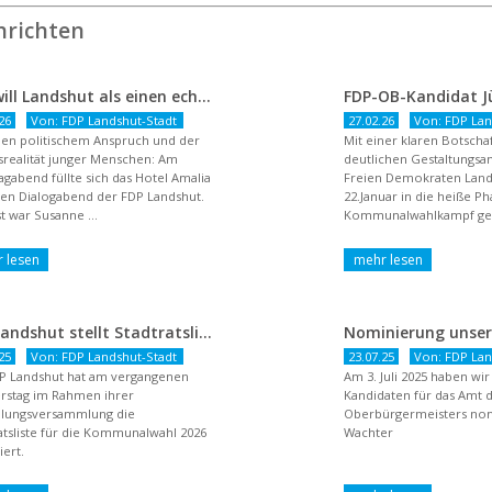
hrichten
FDP will Landshut als einen echten Chancenort gestalten
26
Von: FDP Landshut-Stadt
27.02.26
Von: FDP Lan
en politischem Anspruch und der
Mit einer klaren Botsch
realität junger Menschen: Am
deutlichen Gestaltungsan
agabend füllte sich das Hotel Amalia
Freien Demokraten Lan
nen Dialogabend der FDP Landshut.
22.Januar in die heiße P
t war Susanne ...
Kommunalwahlkampf gest
dem Titel ...
FDP Landshut stellt Stadtratsliste für 2026 auf – OB-Kandidat Jürgen Wachter betont Gestaltungsanspruch und liberale Zukunftsvision
25
Von: FDP Landshut-Stadt
23.07.25
Von: FDP Lan
P Landshut hat am vergangenen
Am 3. Juli 2025 haben wi
rstag im Rahmen ihrer
Kandidaten für das Amt 
llungsversammlung die
Oberbürgermeisters nomi
atsliste für die Kommunalwahl 2026
Wachter
ert.