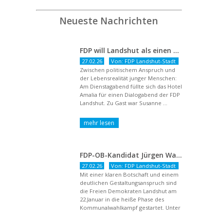
Neueste Nachrichten
FDP will Landshut als einen echten Chancenort gestalten
27.02.26
Von: FDP Landshut-Stadt
Zwischen politischem Anspruch und
der Lebensrealität junger Menschen:
Am Dienstagabend füllte sich das Hotel
Amalia für einen Dialogabend der FDP
Landshut. Zu Gast war Susanne ...
FDP-OB-Kandidat Jürgen Wachter: „Politik auf Pump ist unsozial“
27.02.26
Von: FDP Landshut-Stadt
Mit einer klaren Botschaft und einem
deutlichen Gestaltungsanspruch sind
die Freien Demokraten Landshut am
22.Januar in die heiße Phase des
Kommunalwahlkampf gestartet. Unter
dem Titel ...