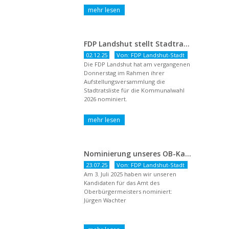
FDP Landshut stellt Stadtratsliste für 2026 auf – OB-Kandidat Jürgen Wachter betont Gestaltungsanspruch und liberale Zukunftsvision
02.12.25
Von: FDP Landshut-Stadt
Die FDP Landshut hat am vergangenen
Donnerstag im Rahmen ihrer
Aufstellungsversammlung die
Stadtratsliste für die Kommunalwahl
2026 nominiert.
Nominierung unseres OB-Kandidaten
23.07.25
Von: FDP Landshut-Stadt
Am 3. Juli 2025 haben wir unseren
Kandidaten für das Amt des
Oberbürgermeisters nominiert:
Jürgen Wachter