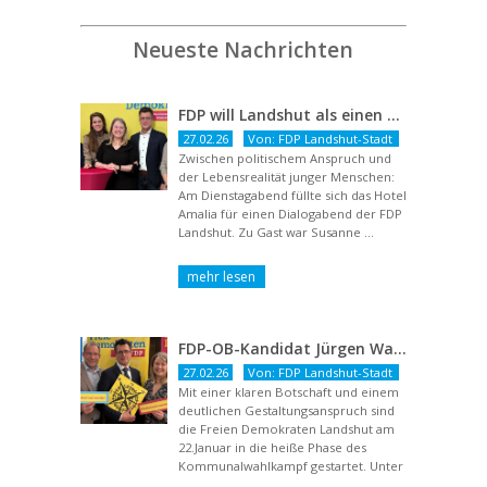
Neueste Nachrichten
FDP will Landshut als einen echten Chancenort gestalten
27.02.26
Von: FDP Landshut-Stadt
Zwischen politischem Anspruch und
der Lebensrealität junger Menschen:
Am Dienstagabend füllte sich das Hotel
Amalia für einen Dialogabend der FDP
Landshut. Zu Gast war Susanne ...
FDP-OB-Kandidat Jürgen Wachter: „Politik auf Pump ist unsozial“
27.02.26
Von: FDP Landshut-Stadt
Mit einer klaren Botschaft und einem
deutlichen Gestaltungsanspruch sind
die Freien Demokraten Landshut am
22.Januar in die heiße Phase des
Kommunalwahlkampf gestartet. Unter
dem Titel ...