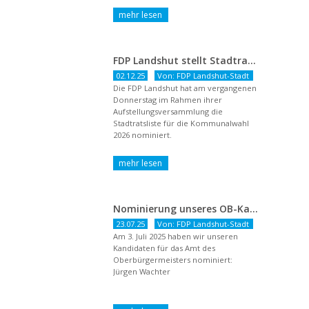
FDP Landshut stellt Stadtratsliste für 2026 auf – OB-Kandidat Jürgen Wachter betont Gestaltungsanspruch und liberale Zukunftsvision
02.12.25
Von: FDP Landshut-Stadt
Die FDP Landshut hat am vergangenen
Donnerstag im Rahmen ihrer
Aufstellungsversammlung die
Stadtratsliste für die Kommunalwahl
2026 nominiert.
Nominierung unseres OB-Kandidaten
23.07.25
Von: FDP Landshut-Stadt
Am 3. Juli 2025 haben wir unseren
Kandidaten für das Amt des
Oberbürgermeisters nominiert:
Jürgen Wachter