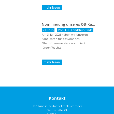
Nominierung unseres OB-Kandidaten
23.07.25
Von: FDP Landshut-Stadt
Am 3. Juli 2025 haben wir unseren
Kandidaten für das Amt des
Oberbürgermeisters nominiert:
Jürgen Wachter
Kontakt
FDP Landshut-Stadt - Frank Schräder
Sandstraße 23