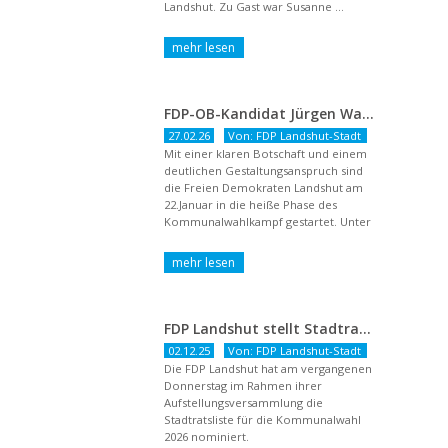
Landshut. Zu Gast war Susanne ...
FDP-OB-Kandidat Jürgen Wachter: „Politik auf Pump ist unsozial“
27.02.26
Von: FDP Landshut-Stadt
Mit einer klaren Botschaft und einem
deutlichen Gestaltungsanspruch sind
die Freien Demokraten Landshut am
22.Januar in die heiße Phase des
Kommunalwahlkampf gestartet. Unter
dem Titel ...
FDP Landshut stellt Stadtratsliste für 2026 auf – OB-Kandidat Jürgen Wachter betont Gestaltungsanspruch und liberale Zukunftsvision
02.12.25
Von: FDP Landshut-Stadt
Die FDP Landshut hat am vergangenen
Donnerstag im Rahmen ihrer
Aufstellungsversammlung die
Stadtratsliste für die Kommunalwahl
2026 nominiert.