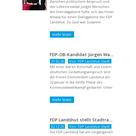
Zwischen politischem Anspruch und
der Lebensrealität junger Menschen:
Am Dienstagabend füllte sich das Hotel
Amalia für einen Dialogabend der FDP
Landshut. Zu Gast war Susanne ...
FDP-OB-Kandidat Jürgen Wachter: „Politik auf Pump ist unsozial“
27.02.26
Von: FDP Landshut-Stadt
Mit einer klaren Botschaft und einem
deutlichen Gestaltungsanspruch sind
die Freien Demokraten Landshut am
22.Januar in die heiße Phase des
Kommunalwahlkampf gestartet. Unter
dem Titel ...
FDP Landshut stellt Stadtratsliste für 2026 auf – OB-Kandidat Jürgen Wachter betont Gestaltungsanspruch und liberale Zukunftsvision
02.12.25
Von: FDP Landshut-Stadt
Die FDP Landshut hat am vergangenen