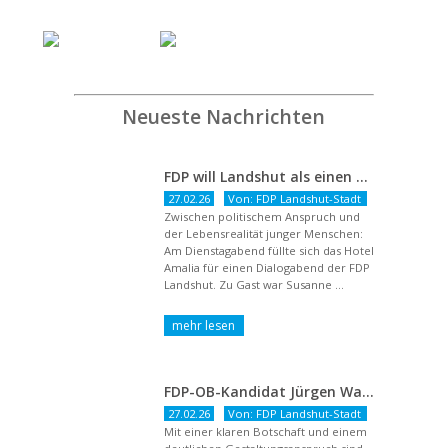
Neueste Nachrichten
FDP will Landshut als einen echten Chancenort gestalten
27.02.26
Von: FDP Landshut-Stadt
Zwischen politischem Anspruch und
der Lebensrealität junger Menschen:
Am Dienstagabend füllte sich das Hotel
Amalia für einen Dialogabend der FDP
Landshut. Zu Gast war Susanne ...
FDP-OB-Kandidat Jürgen Wachter: „Politik auf Pump ist unsozial“
27.02.26
Von: FDP Landshut-Stadt
Mit einer klaren Botschaft und einem