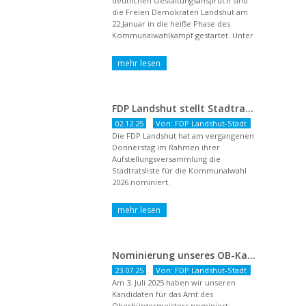
deutlichen Gestaltungsanspruch sind
die Freien Demokraten Landshut am
22.Januar in die heiße Phase des
Kommunalwahlkampf gestartet. Unter
dem Titel ...
FDP Landshut stellt Stadtratsliste für 2026 auf – OB-Kandidat Jürgen Wachter betont Gestaltungsanspruch und liberale Zukunftsvision
02.12.25
Von: FDP Landshut-Stadt
Die FDP Landshut hat am vergangenen
Donnerstag im Rahmen ihrer
Aufstellungsversammlung die
Stadtratsliste für die Kommunalwahl
2026 nominiert.
Nominierung unseres OB-Kandidaten
23.07.25
Von: FDP Landshut-Stadt
Am 3. Juli 2025 haben wir unseren
Kandidaten für das Amt des
Oberbürgermeisters nominiert: