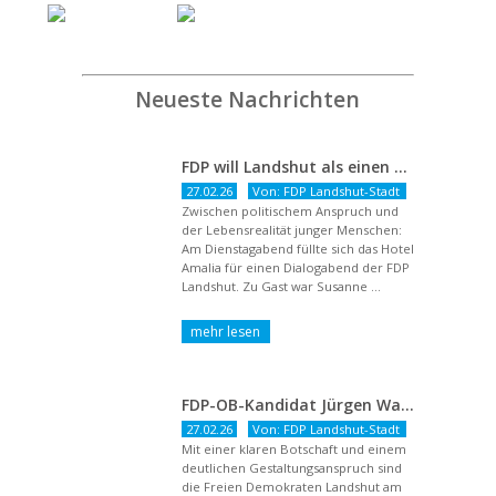
Neueste Nachrichten
FDP will Landshut als einen echten Chancenort gestalten
27.02.26
Von: FDP Landshut-Stadt
Zwischen politischem Anspruch und
der Lebensrealität junger Menschen:
Am Dienstagabend füllte sich das Hotel
Amalia für einen Dialogabend der FDP
Landshut. Zu Gast war Susanne ...
FDP-OB-Kandidat Jürgen Wachter: „Politik auf Pump ist unsozial“
27.02.26
Von: FDP Landshut-Stadt
Mit einer klaren Botschaft und einem
deutlichen Gestaltungsanspruch sind
die Freien Demokraten Landshut am