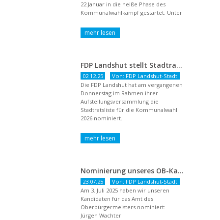
22.Januar in die heiße Phase des
Kommunalwahlkampf gestartet. Unter
dem Titel ...
FDP Landshut stellt Stadtratsliste für 2026 auf – OB-Kandidat Jürgen Wachter betont Gestaltungsanspruch und liberale Zukunftsvision
02.12.25
Von: FDP Landshut-Stadt
Die FDP Landshut hat am vergangenen
Donnerstag im Rahmen ihrer
Aufstellungsversammlung die
Stadtratsliste für die Kommunalwahl
2026 nominiert.
Nominierung unseres OB-Kandidaten
23.07.25
Von: FDP Landshut-Stadt
Am 3. Juli 2025 haben wir unseren
Kandidaten für das Amt des
Oberbürgermeisters nominiert:
Jürgen Wachter