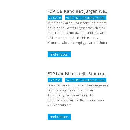
FDP-OB-Kandidat Jürgen Wachter: „Politik auf Pump ist unsozial“
27.02.26
Von: FDP Landshut-Stadt
Mit einer klaren Botschaft und einem
deutlichen Gestaltungsanspruch sind
die Freien Demokraten Landshut am
22.Januar in die heiße Phase des
Kommunalwahlkampf gestartet. Unter
dem Titel ...
FDP Landshut stellt Stadtratsliste für 2026 auf – OB-Kandidat Jürgen Wachter betont Gestaltungsanspruch und liberale Zukunftsvision
02.12.25
Von: FDP Landshut-Stadt
Die FDP Landshut hat am vergangenen
Donnerstag im Rahmen ihrer
Aufstellungsversammlung die
Stadtratsliste für die Kommunalwahl
2026 nominiert.