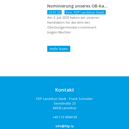
Nominierung unseres OB-Kandidaten
23.07.25
Von: FDP Landshut-Stadt
Am 3. Juli 2025 haben wir unseren
Kandidaten für das Amt des
Oberbürgermeisters nominiert:
Jürgen Wachter
Kontakt
FDP Landshut-Stadt - Frank Schräder
Sandstraße 23
84036 Landshut
+49 173 9994199
info@fdp.la