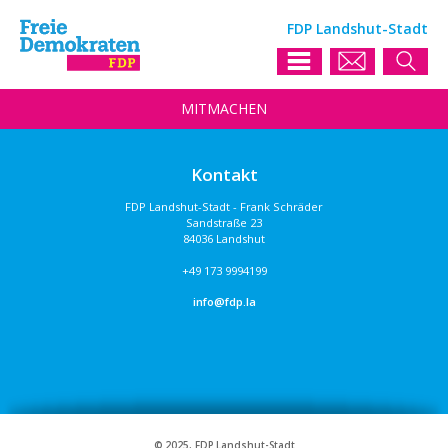
FDP Landshut-Stadt
MIT
MACHEN
Kontakt
FDP Landshut-Stadt - Frank Schräder
Sandstraße 23
84036 Landshut
+49 173 9994199
info@fdp.la
© 2025, FDP Landshut-Stadt