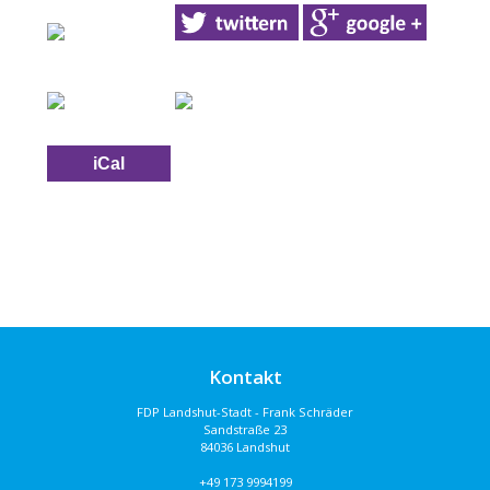
iCal
Kontakt
FDP Landshut-Stadt - Frank Schräder
Sandstraße 23
84036 Landshut
+49 173 9994199