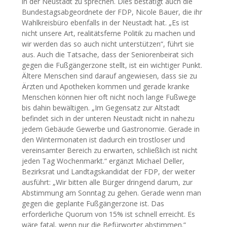
in der Neustadt zu sprechen. Dies bestätigt auch die
Bundestagsabgeordnete der FDP, Nicole Bauer, die ihr
Wahlkreisbüro ebenfalls in der Neustadt hat. „Es ist
nicht unsere Art, realitätsferne Politik zu machen und
wir werden das so auch nicht unterstützen“, führt sie
aus. Auch die Tatsache, dass der Seniorenbeirat sich
gegen die Fußgängerzone stellt, ist ein wichtiger Punkt.
Ältere Menschen sind darauf angewiesen, dass sie zu
Ärzten und Apotheken kommen und gerade kranke
Menschen können hier oft nicht noch lange Fußwege
bis dahin bewältigen. „Im Gegensatz zur Altstadt
befindet sich in der unteren Neustadt nicht in nahezu
jedem Gebäude Gewerbe und Gastronomie. Gerade in
den Wintermonaten ist dadurch ein trostloser und
vereinsamter Bereich zu erwarten, schließlich ist nicht
jeden Tag Wochenmarkt.“ ergänzt Michael Deller,
Bezirksrat und Landtagskandidat der FDP, der weiter
ausführt: „Wir bitten alle Bürger dringend darum, zur
Abstimmung am Sonntag zu gehen. Gerade wenn man
gegen die geplante Fußgängerzone ist. Das
erforderliche Quorum von 15% ist schnell erreicht. Es
wäre fatal, wenn nur die Befürworter abstimmen.“