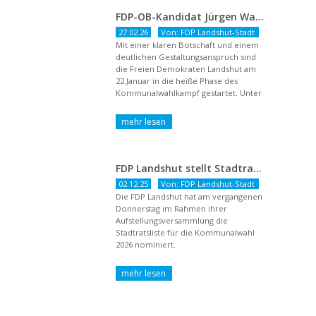
FDP-OB-Kandidat Jürgen Wachter: „Politik auf Pump ist unsozial“
27.02.26
Von: FDP Landshut-Stadt
Mit einer klaren Botschaft und einem
deutlichen Gestaltungsanspruch sind
die Freien Demokraten Landshut am
22.Januar in die heiße Phase des
Kommunalwahlkampf gestartet. Unter
dem Titel ...
FDP Landshut stellt Stadtratsliste für 2026 auf – OB-Kandidat Jürgen Wachter betont Gestaltungsanspruch und liberale Zukunftsvision
02.12.25
Von: FDP Landshut-Stadt
Die FDP Landshut hat am vergangenen
Donnerstag im Rahmen ihrer
Aufstellungsversammlung die
Stadtratsliste für die Kommunalwahl
2026 nominiert.