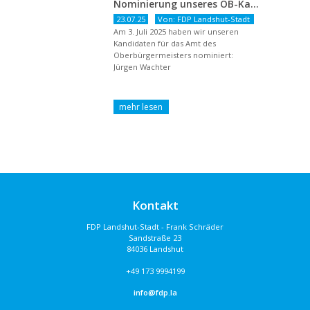
Nominierung unseres OB-Kandidaten
23.07.25
Von: FDP Landshut-Stadt
Am 3. Juli 2025 haben wir unseren
Kandidaten für das Amt des
Oberbürgermeisters nominiert:
Jürgen Wachter
Kontakt
FDP Landshut-Stadt - Frank Schräder
Sandstraße 23
84036 Landshut
+49 173 9994199
info@fdp.la