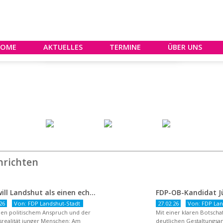
HOME
AKTUELLES
TERMINE
ÜBER UNS
hrichten
FDP will Landshut als einen echten Chancenort gestalten
26
Von: FDP Landshut-Stadt
27.02.26
Von: FDP Lan
en politischem Anspruch und der
Mit einer klaren Botsch
realität junger Menschen: Am
deutlichen Gestaltungsan