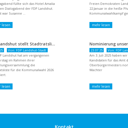
agabend füllte sich das Hotel Amalia
Freien Demokraten Lan
nen Dialogabend der FDP Landshut.
22.Januar in die heiße P
t war Susanne ...
Kommunalwahlkampf gest
dem Titel ...
FDP Landshut stellt Stadtratsliste für 2026 auf – OB-Kandidat Jürgen Wachter betont Gestaltungsanspruch und liberale Zukunftsvision
25
Von: FDP Landshut-Stadt
23.07.25
Von: FDP Lan
P Landshut hat am vergangenen
Am 3. Juli 2025 haben wi
rstag im Rahmen ihrer
Kandidaten für das Amt 
llungsversammlung die
Oberbürgermeisters nomi
atsliste für die Kommunalwahl 2026
Wachter
ert.
Kontakt