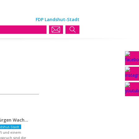
FDP Landshut-Stadt
FDP-OB-Kandidat Jürgen Wachter: „Politik auf Pump ist unsozial“
dshut-Stadt
aft und einem
spruch sind die