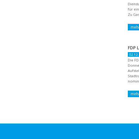
Dienst
für ei
Zu Gas
02.12.
Die FD
Donne
Aufste
Stadtr
nomini