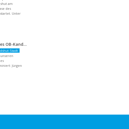
dshut am
hase des
artet. Unter
Nominierung unseres OB-Kandidaten
dshut-Stadt
r unseren
des
niert: Jürgen