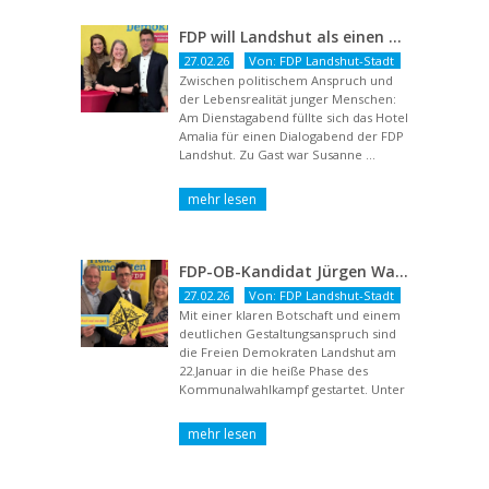
FDP will Landshut als einen echten Chancenort gestalten
27.02.26
Von: FDP Landshut-Stadt
Zwischen politischem Anspruch und
der Lebensrealität junger Menschen:
Am Dienstagabend füllte sich das Hotel
Amalia für einen Dialogabend der FDP
Landshut. Zu Gast war Susanne ...
FDP-OB-Kandidat Jürgen Wachter: „Politik auf Pump ist unsozial“
27.02.26
Von: FDP Landshut-Stadt
Mit einer klaren Botschaft und einem
deutlichen Gestaltungsanspruch sind
die Freien Demokraten Landshut am
22.Januar in die heiße Phase des
Kommunalwahlkampf gestartet. Unter
dem Titel ...